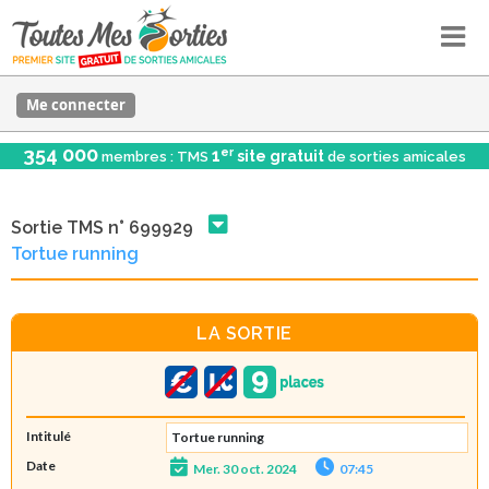
Me connecter
354 000
er
1
site gratuit
membres : TMS
de sorties amicales
Sortie TMS n° 699929
Tortue running
LA SORTIE
Intitulé
Tortue running
Date
Mer. 30 oct. 2024
07:45