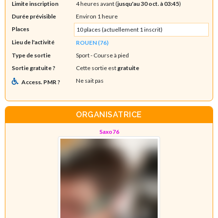
Limite inscription
4 heures avant (
jusqu'au 30 oct. à 03:45
)
Durée prévisible
Environ 1 heure
Places
10 places (actuellement 1 inscrit)
Lieu de l'activité
ROUEN (76)
Type de sortie
Sport
- Course à pied
Sortie gratuite ?
Cette sortie est
gratuite
Ne sait pas
Access. PMR ?
ORGANISATRICE
Saxo76