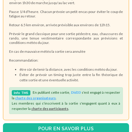
environ 1h30 de marche jusqu'au lac vert.
Pause 1/4 d'heure. Chacun prévoie un petit encas pour éviter le coup de
fatigue au retour.
Retour 6.5 km environ, arrivée prévisible aux environs de 12h15.
Prévoir le grand classique pour une sortie pédestre, eau, chaussures de
rando, une tenue vestimentaire correspondante aux prévisions et
conditions météo du jour.
En cas de mauvaise météo la sortie sera annulée
Recommandation:
être sûr de tenir la distance, avec les conditions météo du jour.
Éviter de prévoir un timing trop juste entre la fin théorique de
cette sortie et une éventuelle activité.
En publiant cette sortie,
Did33
s'est engagé à respecter
Info
TMS
la
charte des organisateurs
.
Les membres qui s'inscrivent à la sortie s'engagent quant à eux à
respecter la
charte des participants
.
POUR EN SAVOIR PLUS