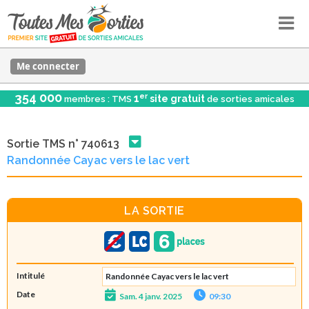
Me connecter
354 000
er
1
site gratuit
membres : TMS
de sorties amicales
Sortie TMS n° 740613
Randonnée Cayac vers le lac vert
LA SORTIE
Intitulé
Randonnée Cayac vers le lac vert
Date
Sam. 4 janv. 2025
09:30