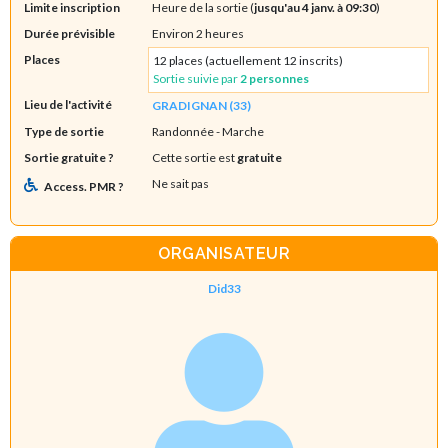
Limite inscription
Heure de la sortie (
jusqu'au 4 janv. à 09:30
)
Durée prévisible
Environ 2 heures
Places
12 places (actuellement 12 inscrits)
Sortie suivie par
2 personnes
Lieu de l'activité
GRADIGNAN (33)
Type de sortie
Randonnée
- Marche
Sortie gratuite ?
Cette sortie est
gratuite
Ne sait pas
Access. PMR ?
ORGANISATEUR
Did33