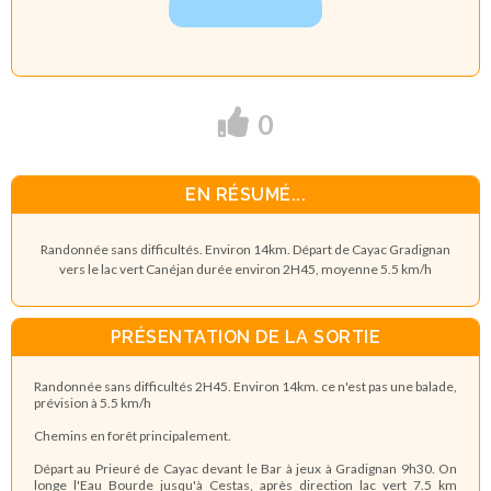
0
EN RÉSUMÉ...
Randonnée sans difficultés. Environ 14km. Départ de Cayac Gradignan
vers le lac vert Canéjan durée environ 2H45, moyenne 5.5 km/h
PRÉSENTATION DE LA SORTIE
Randonnée sans difficultés 2H45. Environ 14km. ce n'est pas une balade,
prévision à 5.5 km/h
Chemins en forêt principalement.
Départ au Prieuré de Cayac devant le Bar à jeux à Gradignan 9h30. On
longe l'Eau Bourde jusqu'à Cestas, après direction lac vert 7.5 km