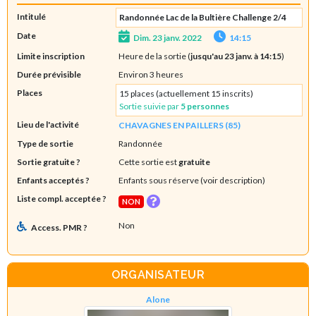
Intitulé
Randonnée Lac de la Bultière Challenge 2/4
Date
Dim. 23 janv. 2022
14:15
Limite inscription
Heure de la sortie (
jusqu'au 23 janv. à 14:15
)
Durée prévisible
Environ 3 heures
Places
15 places (actuellement 15 inscrits)
Sortie suivie par
5 personnes
Lieu de l'activité
CHAVAGNES EN PAILLERS (85)
Type de sortie
Randonnée
Sortie gratuite ?
Cette sortie est
gratuite
Enfants acceptés ?
Enfants sous réserve (voir description)
Liste compl. acceptée ?
NON
Non
Access. PMR ?
ORGANISATEUR
Alone