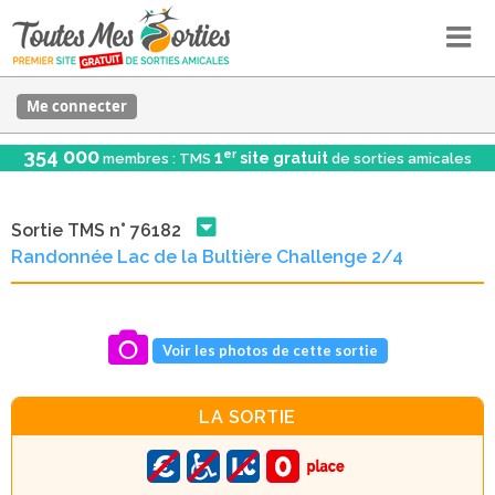
Me connecter
354 000
er
1
site gratuit
membres : TMS
de sorties amicales
Sortie TMS n° 76182
Randonnée Lac de la Bultière Challenge 2/4
Voir les photos de cette sortie
LA SORTIE