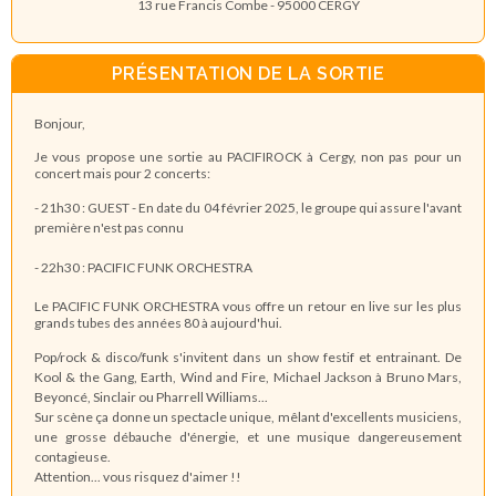
13 rue Francis Combe - 95000 CERGY
PRÉSENTATION DE LA SORTIE
Bonjour,
Je vous propose une sortie au PACIFIROCK à Cergy, non pas pour un
concert mais pour 2 concerts:
- 21h30 : GUEST - En date du 04 février 2025, le groupe qui assure l'avant
première n'est pas connu
- 22h30 : PACIFIC FUNK ORCHESTRA
Le PACIFIC FUNK ORCHESTRA vous offre un retour en live sur les plus
grands tubes des années 80 à aujourd'hui.
Pop/rock & disco/funk s'invitent dans un show festif et entrainant. De
Kool & the Gang, Earth, Wind and Fire, Michael Jackson à Bruno Mars,
Beyoncé, Sinclair ou Pharrell Williams...
Sur scène ça donne un spectacle unique, mêlant d'excellents musiciens,
une grosse débauche d'énergie, et une musique dangereusement
contagieuse.
Attention... vous risquez d'aimer !!