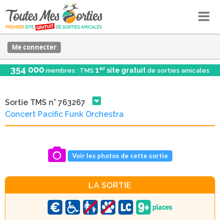
Me connecter
354 000
er
1
site gratuit
membres : TMS
de sorties amicales
Sortie TMS n° 763267
Concert Pacific Funk Orchestra
Voir les photos de cette sortie
LA SORTIE