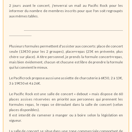
2 jours avant le concert, j'enverrai un mail au Pacific Rock pour les
informer du nombre de membres inscrits pour que l'on soit regroupés
aux mêmes tables.
------------------------------------------------------------------------------------
-------------------
Plusieurs formules permettent d'assister aux concerts: place de concert
seule (13€50 pour les 2 groupes), place+repas (25€ en prévente, plus
chère sur place). A titre personnel, je prends la formule concert+repas,
mais bien évidement, chacun et chacune est libre de prendre la formule
qui lui convient le mieux.
Le Pacificrock propose aussi une assiette de charcuterie à 6€50, 2 à 13€,
3 à 19€50 et 4 à 26€.
Le Pacific Rock est une salle de concert « debout » mais dispose de 60
places assises réservées en priorité aux personnes qui prennent les
formules repas, le repas se déroulant dans la salle de concert (selon
places disponibles).
Il est interdit de ramener à manger ou à boire selon la législation en
vigueur.
La salle de concert se situe dans une zone commerciale comportant de