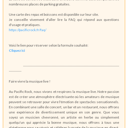
nombreuses places de parking gratuites.
Une carte des repas et boissons est disponible sur leur site.
Je conseille vivement d'aller lire la FAQ qui répond aux questions
d'usage et pratiques.
https://pacificrock.fr/faq/
Voici le lien pour réserver selon la formule souhaité:
Cliquez ici
------------------------------------------------------------------------------------
-----------
Faire vivre la musique live !
Au Pacific Rock, nous vivons et respirons la musique live. Notre passion
est de créer une atmosphère électrisante où les amateurs de musique
peuvent se retrouver pour vivre l'émotion de spectacles sensationnels.
En combinant une salle de concert, un bar et un restaurant, nous offrons
une expérience de divertissement unique en son genre. Que vous
soyez un musicien chevronné, un artiste en herbe ou simplement
quelqu'un qui apprécie la bonne musique, nous offrons à tous une
plateforme pour se réunir et célébrer la magie de la musique en direct.