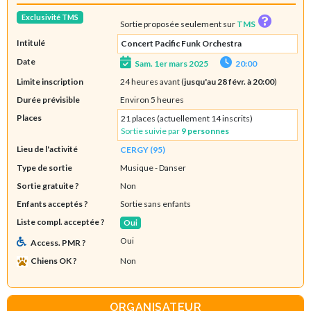
Exclusivité TMS
Sortie proposée seulement sur
TMS
Intitulé
Concert Pacific Funk Orchestra
Date
Sam. 1er mars 2025
20:00
Limite inscription
24 heures avant (
jusqu'au 28 févr. à 20:00
)
Durée prévisible
Environ 5 heures
Places
21 places (actuellement 14 inscrits)
Sortie suivie par
9 personnes
Lieu de l'activité
CERGY (95)
Type de sortie
Musique
- Danser
Sortie gratuite ?
Non
Enfants acceptés ?
Sortie sans enfants
Liste compl. acceptée ?
Oui
Oui
Access. PMR ?
Chiens OK ?
Non
ORGANISATEUR