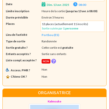
Date
Dim. 13 avr. 2025
08:00
Limite inscription
Heure de la sortie (
jusqu'au 13 avr. à 08:00
)
Durée prévisible
Environ 5 heures
Places
13 places (actuellement 11 inscrits)
Sortie suivie par
1 personne
Lieu de l'activité
Portbou (ES)
Type de sortie
Randonnée
Sortie gratuite ?
Cette sortie est
gratuite
Enfants acceptés ?
Sortie sans enfants
Liste compl. acceptée ?
NON
Non
Access. PMR ?
Chiens OK ?
Non
ORGANISATRICE
Kalmouke