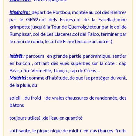
Itinéraire :
départ de Portbou, montée au col des Bélitres
par le GR92,col dels Frares,col de la Farella,bonne
grimpette jusqu'à la Tour de Querroig,retour par le col de
Rumpissar, col de Les Llaceres,col del Falco, terminer par
le cami de ronda, le col de Frare (encore un autre !)
intérêt :
parcours en grande partie panoramique, sentier
en balcon , offrant des vues superbes sur la côte : cap
Béar, côte Vermeille, Llança , cap de Creus ...
Matériel :
comme
d'habitude, de quoi se protéger du vent,
de la pluie, du
soleil
, du froid ; de vraies chaussures de randonnée, des
bâtons
toujours utiles), ,
de l'eau en quantité
suffisante, le pique-nique de midi + en-cas (barres, fruits