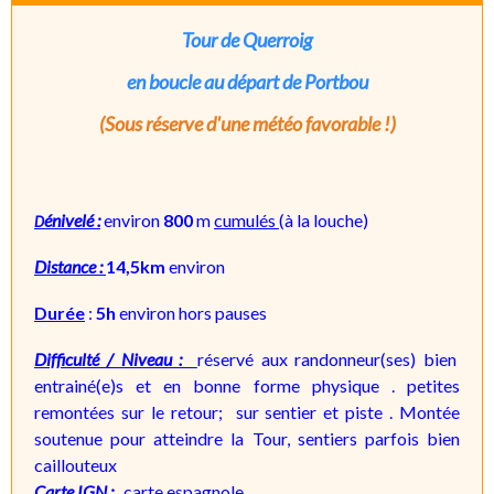
Tour de Querroig
en boucle au départ de Portbou
(Sous réserve d'une météo favorable !)
énivelé :
environ
800
m
cumulés
(à la louche)
D
Distance :
14,5km
environ
Durée
:
5h
environ hors pauses
Difficulté / Niveau :
réservé
aux randonneur(ses) bien
entrainé(e)s et en bonne forme physique . petites
remontées sur le retour; sur sentier et piste . Montée
soutenue pour atteindre la Tour, sentiers parfois bien
caillouteux
Carte IGN :
carte espagnole