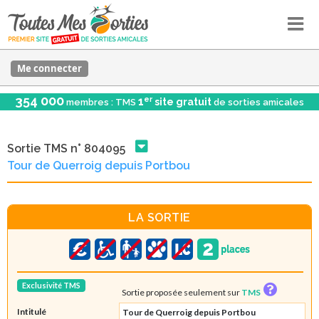
Me connecter
354 000
er
1
site gratuit
membres : TMS
de sorties amicales
Sortie TMS n° 804095
Tour de Querroig depuis Portbou
LA SORTIE
Exclusivité TMS
Sortie proposée seulement sur
TMS
Intitulé
Tour de Querroig depuis Portbou