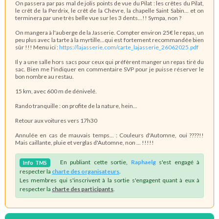
On passera par pas mal de jolis points de vue du Pilat : les crêtes du Pilat,
le crêt de la Perdrix, le crêt de la Chèvre, la chapelle Saint Sabin... et on
terminera par une très belle vue sur les 3 dents...!! Sympa, non ?
On mangera à l'auberge de la Jasserie. Compter environ 25€ le repas, un
peu plus avec la tarte à la myrtille...qui est fortement recommandée bien
sûr !!! Menu ici :
https://lajasserie.com/carte_lajasserie_26062025.pdf
Il y a une salle hors sacs pour ceux qui préfèrent manger un repas tiré du
sac. Bien me l'indiquer en commentaire SVP pour je puisse réserver le
bon nombre au restau.
15 km, avec 600 m de dénivelé.
Rando tranquille : on profite de la nature, hein...
Retour aux voitures vers 17h30
Annulée en cas de mauvais temps... : Couleurs d'Automne, oui ????!!
Mais caillante, pluie et verglas d'Automne, non ... !!!!!
En publiant cette sortie,
Raphaelg
s'est engagé à
Info
TMS
respecter la
charte des organisateurs
.
Les membres qui s'inscrivent à la sortie s'engagent quant à eux à
respecter la
charte des participants
.