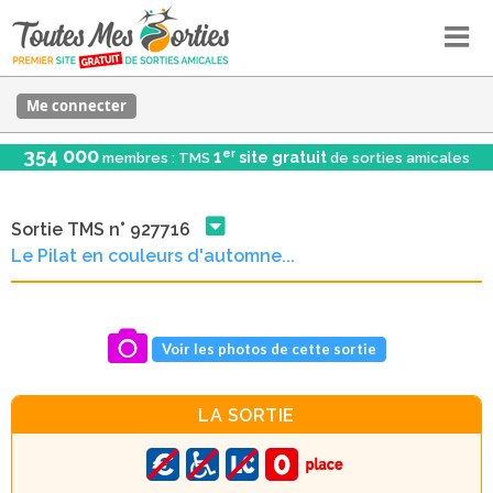
Me connecter
354 000
er
1
site gratuit
membres : TMS
de sorties amicales
Sortie TMS n° 927716
Le Pilat en couleurs d'automne...
Voir les photos de cette sortie
LA SORTIE