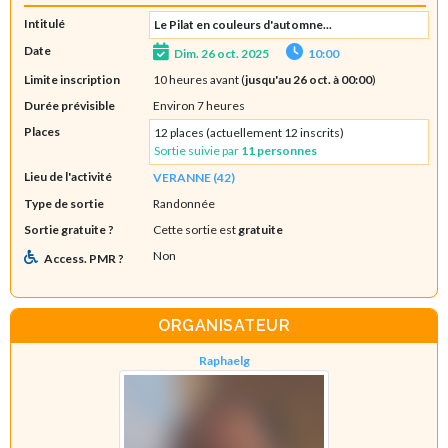
Intitulé
Le Pilat en couleurs d'automne...
Date
Dim. 26 oct. 2025
10:00
Limite inscription
10 heures avant (
jusqu'au 26 oct. à 00:00
)
Durée prévisible
Environ 7 heures
Places
12 places (actuellement 12 inscrits)
Sortie suivie par
11 personnes
Lieu de l'activité
VERANNE (42)
Type de sortie
Randonnée
Sortie gratuite ?
Cette sortie est
gratuite
Non
Access. PMR ?
ORGANISATEUR
Raphaelg