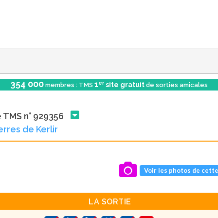
354 000
er
1
site gratuit
membres : TMS
de sorties amicales
e TMS n° 929356
erres de Kerlir
Voir les photos de cette
LA SORTIE