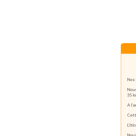
Nos 
Nous
35 k
A l'
Cett
L’it
Nous