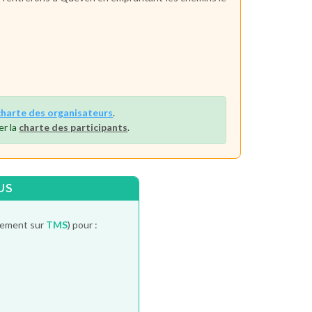
charte des organisateurs
.
er la
charte des participants
.
US
itement sur
TMS
) pour :