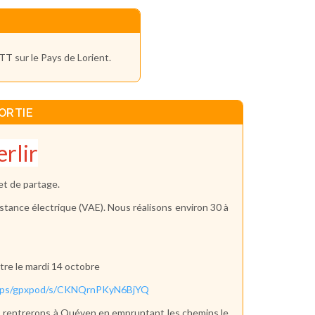
TT sur le Pays de Lorient.
ORTIE
erlir
et de partage.
istance électrique (VAE). Nous réalisons environ 30 à
tre le mardi 14 octobre
/apps/gpxpod/s/CKNQrnPKyN6BjYQ
ous rentrerons à Quéven en empruntant les chemins le