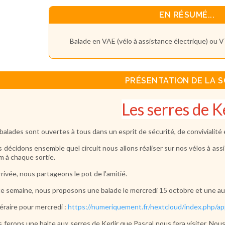
EN RÉSUMÉ...
Balade en VAE (vélo à assistance électrique) ou V
PRÉSENTATION DE LA S
Les serres de K
balades sont ouvertes à tous dans un esprit de sécurité, de convivialité 
 décidons ensemble quel circuit nous allons réaliser sur nos vélos à ass
m à chaque sortie.
arrivée, nous partageons le pot de l'amitié.
e semaine, nous proposons une balade le mercredi 15 octobre et une au
inéraire pour mercredi :
https://numeriquement.fr/nextcloud/index.php
 ferons une halte aux serres de Kerlir que Pascal nous fera visiter. N