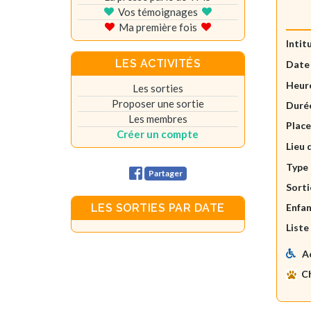
Vos témoignages
Ma première fois
Intit
LES ACTIVITÉS
Date
Heure
Les sorties
Proposer une sortie
Durée
Les membres
Plac
Créer un compte
Lieu 
Type 
Partager
Sorti
Enfan
LES SORTIES PAR DATE
Liste
A
C