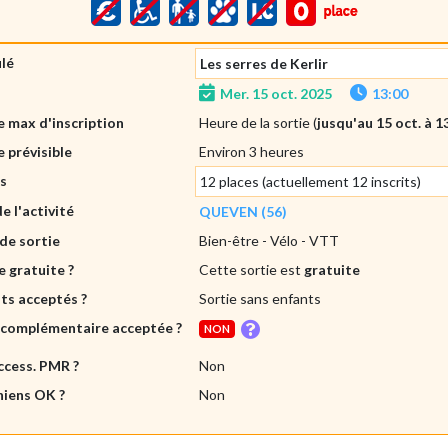
ulé
Les serres de Kerlir
Mer. 15 oct. 2025
13:00
 max d'inscription
Heure de la sortie (
jusqu'au 15 oct. à 1
 prévisible
Environ 3 heures
es
12 places (actuellement 12 inscrits)
de l'activité
QUEVEN (56)
de sortie
Bien-être
- Vélo - VTT
e gratuite ?
Cette sortie est
gratuite
ts acceptés ?
Sortie sans enfants
 complémentaire acceptée ?
NON
ccess. PMR ?
Non
hiens OK ?
Non