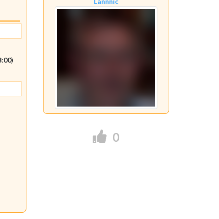
Lannnic
3:00
)
0