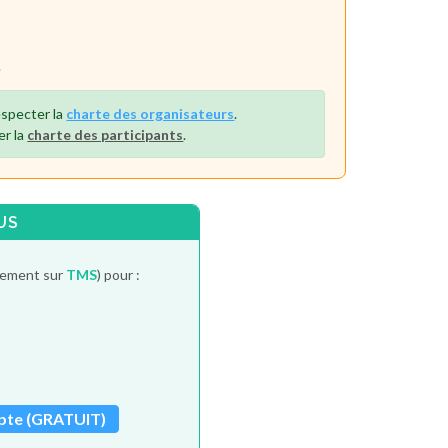
.
especter la
charte des organisateurs
.
er la
charte des participants
.
US
itement sur
TMS
) pour :
pte (GRATUIT)