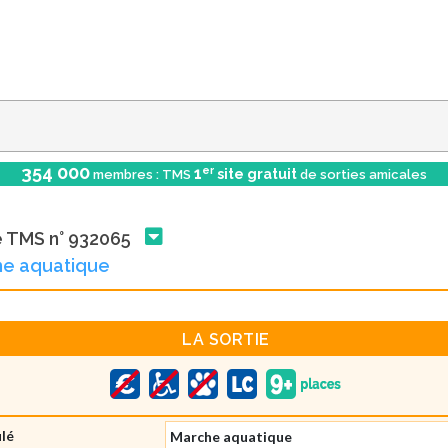
354 000
er
1
site gratuit
membres : TMS
de sorties amicales
e TMS n° 932065
he aquatique
LA SORTIE
ulé
Marche aquatique