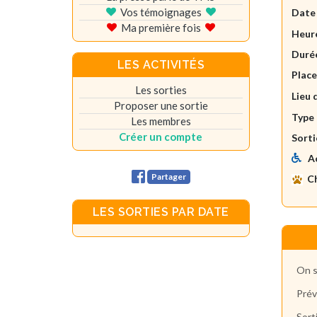
Vos témoignages
Date
Ma première fois
Heure
Durée
LES ACTIVITÉS
Plac
Les sorties
Lieu 
Proposer une sortie
Type 
Les membres
Créer un compte
Sorti
A
Partager
C
LES SORTIES PAR DATE
On s
Prév
Sort