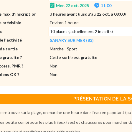
Mer. 22 oct. 2025
11:00
 max d'inscription
3 heures avant (
jusqu'au 22 oct. à 08:00
)
 prévisible
Environ 1 heure
es
10 places (actuellement 2 inscrits)
de l'activité
SANARY SUR MER (83)
de sortie
Marche
- Sport
e gratuite ?
Cette sortie est
gratuite
ccess. PMR ?
Non
hiens OK ?
Non
PRÉSENTATION DE LA S
e retrouve sur la plage, on marche une heure dans l'eau en papotant (ou
oir petite combi pour les plus frileux (ses) et chaussures pour marcher da
ie annulée si conditions météo défavorables.