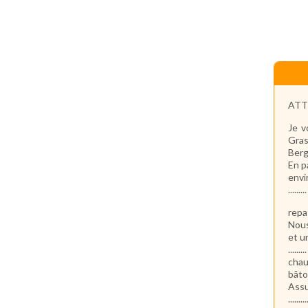
ATTE
Je v
Gras
Ber
En p
envi
.........
repa
Nous
et u
.........
chau
bâto
Assu
.........