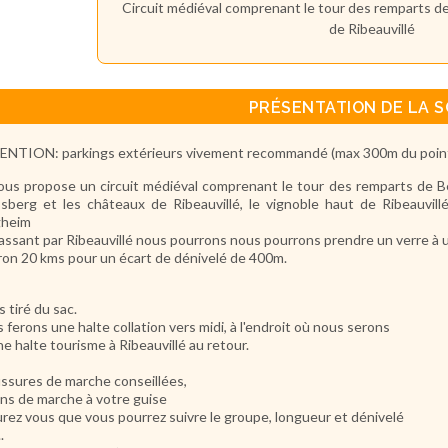
Circuit médiéval comprenant le tour des remparts d
de Ribeauvillé
PRÉSENTATION DE LA S
NTION: parkings extérieurs vivement recommandé (max 300m du point
ous propose un circuit médiéval comprenant le tour des remparts de Be
sberg et les châteaux de Ribeauvillé, le vignoble haut de Ribeauvillé
gheim
assant par Ribeauvillé nous pourrons nous pourrons prendre un verre à 
ron 20 kms pour un écart de dénivelé de 400m.
s tiré du sac.
 ferons une halte collation vers midi, à l'endroit où nous serons
ne halte tourisme à Ribeauvillé au retour.
ssures de marche conseillées,
ns de marche à votre guise
rez vous que vous pourrez suivre le groupe, longueur et dénivelé
..