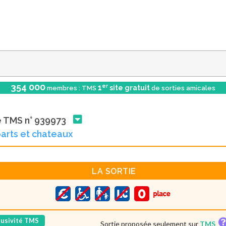
354 000
er
1
site gratuit
membres : TMS
de sorties amicales
e TMS n° 939973
rts et chateaux
LA SORTIE
lusivité TMS
Sortie proposée seulement sur
TMS