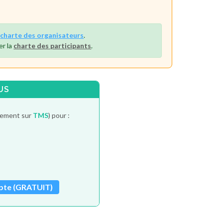
a
charte des organisateurs
.
er la
charte des participants
.
US
itement sur
TMS
) pour :
pte (GRATUIT)