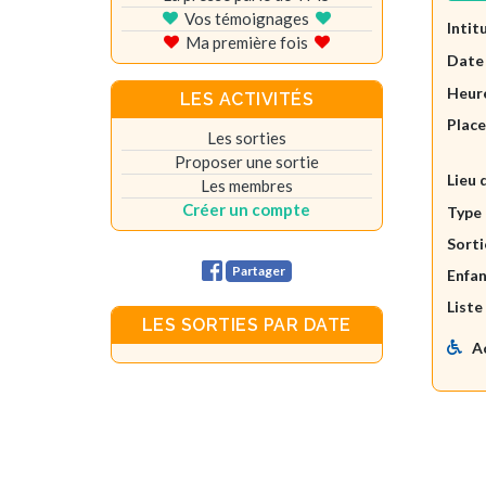
Vos témoignages
Intit
Ma première fois
Date
Heure
LES ACTIVITÉS
Plac
Les sorties
Proposer une sortie
Lieu 
Les membres
Créer un compte
Type 
Sorti
Partager
Enfan
Liste
LES SORTIES PAR DATE
A