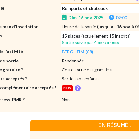
ulé
Remparts et chateaux
Dim. 16 nov. 2025
09:00
 max d'inscription
Heure de la sortie (
jusqu'au 16 nov. à 0
es
15 places (actuellement 15 inscrits)
Sortie suivie par
4 personnes
de l'activité
BERGHEIM (68)
de sortie
Randonnée
e gratuite ?
Cette sortie est
gratuite
ts acceptés ?
Sortie sans enfants
 complémentaire acceptée ?
NON
ccess. PMR ?
Non
EN RÉSUMÉ...