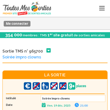
Me connecter
354 000
er
1
site gratuit
membres : TMS
de sorties amicales
Sortie TMS n° 965700
Soirée impro clowns
LA SORTIE
Intitulé
Soirée impro clowns
Date
Ven. 19 déc. 2025
21:00