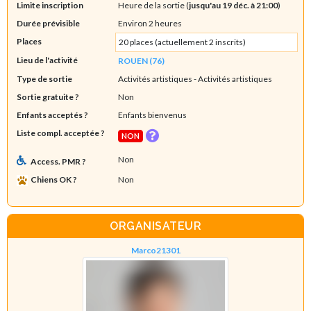
Limite inscription
Heure de la sortie (
jusqu'au 19 déc. à 21:00
)
Durée prévisible
Environ 2 heures
Places
20 places (actuellement 2 inscrits)
Lieu de l'activité
ROUEN (76)
Type de sortie
Activités artistiques
- Activités artistiques
Sortie gratuite ?
Non
Enfants acceptés ?
Enfants bienvenus
Liste compl. acceptée ?
NON
Non
Access. PMR ?
Chiens OK ?
Non
ORGANISATEUR
Marco21301