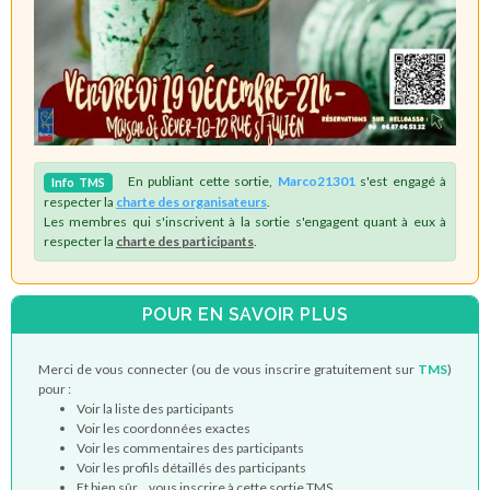
En publiant cette sortie,
Marco21301
s'est engagé à
Info
TMS
respecter la
charte des organisateurs
.
Les membres qui s'inscrivent à la sortie s'engagent quant à eux à
respecter la
charte des participants
.
POUR EN SAVOIR PLUS
Merci de vous connecter (ou de vous inscrire gratuitement sur
TMS
)
pour :
Voir la liste des participants
Voir les coordonnées exactes
Voir les commentaires des participants
Voir les profils détaillés des participants
Et bien sûr... vous inscrire à cette sortie TMS