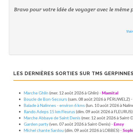
Bravo pour votre idée de voyager avec le même p
Voir
Voir
Voir
Voir
Voir
Voir
Voir
LES DERNIÈRES SORTIES SUR TMS GERPINNE
Marche Ghlin
(mer. 12 août 2026 à Ghlin) -
Mamital
Boucle de Bon-Secours
(sam. 08 août 2026 à PÉRUWELZ) 
Balade à Nalinnes - environ 6 kms
(lun. 10 août 2026 à Nalin
Rando Adeps 15 km Fleurus
(dim. 09 août 2026 à FLEURUS)
Marche Abbaye de Saint Denis
(mer. 12 août 2026 à Saint-D
Garden party
(ven. 07 août 2026 à Saint-Denis) -
Emsy
Michel chante Sardou
(dim. 09 août 2026 à LOBBES) -
Soph