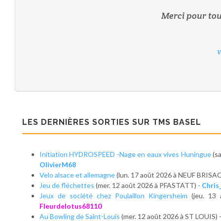
Merci pour tout
V
V
V
V
V
V
LES DERNIÈRES SORTIES SUR TMS BASEL
Initiation HYDROSPEED -Nage en eaux vives Huningue
(s
OlivierM68
Velo alsace et allemagne
(lun. 17 août 2026 à NEUF BRISA
Jeu de fléchettes
(mer. 12 août 2026 à PFASTATT) -
Chris
Jeux de société chez Poulaillon Kingersheim
(jeu. 1
Fleurdelotus68110
Au Bowling de Saint-Louis
(mer. 12 août 2026 à ST LOUIS) 