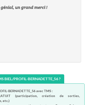
 génial, un grand merci !
s
s
s
s
s
s
s
s
 BIEL/PROFIL-BERNADETTE_56 ?
PROFIL-BERNADETTE_56 avec TMS :
RATUIT
(participation, création de sorties,
, etc.)