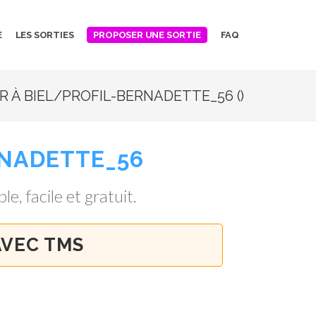
E
LES SORTIES
FAQ
PROPOSER UNE SORTIE
 À BIEL/PROFIL-BERNADETTE_56 ()
RNADETTE_56
le, facile et gratuit.
AVEC TMS