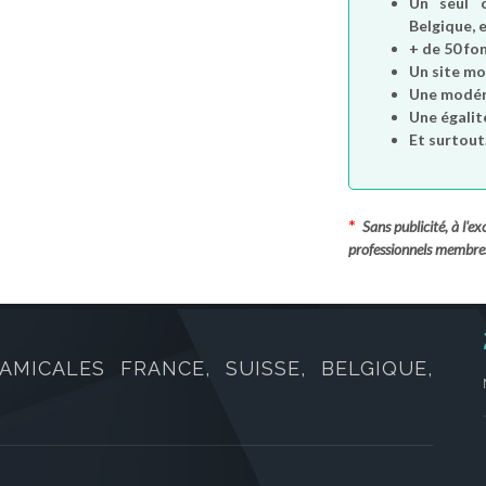
Un seul 
Belgique, e
+ de 50 fo
Un site mo
Une modéra
Une égalit
Et surtout.
*
Sans publicité, à l'
professionnels membre
AMICALES FRANCE, SUISSE, BELGIQUE,