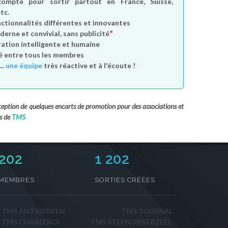
compte
pour sortir partout en France, Suisse,
tc.
nctionnalités différentes et innovantes
*
derne et convivial, sans publicité
tion intelligente et humaine
é entre tous les membres
..
une équipe
très réactive et à l'écoute !
exception de quelques encarts de promotion pour des associations et
s de
TMS
235
1 202
MEMBRES
SORTIES CRÉÉES
TMS ANTWERPEN
TMS TOURNAI
TMS CHARLEROI
TMS STEENOKKERZEEL