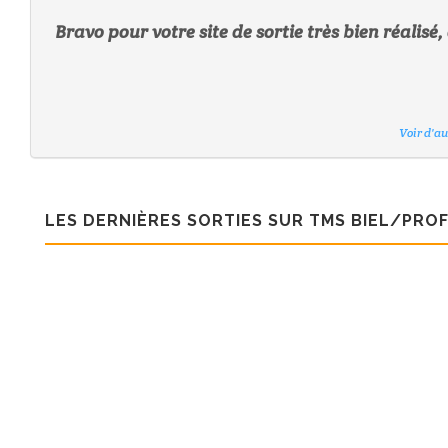
Bravo pour votre site de sortie très bien réalis
Voir d'a
Voir d'a
Voir d'a
Voir d'a
Voir d'a
Voir d'a
LES DERNIÈRES SORTIES SUR TMS BIEL/PROF