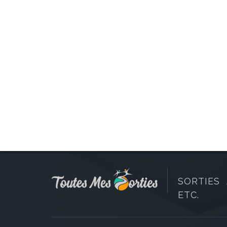
SORTIES 
ETC.