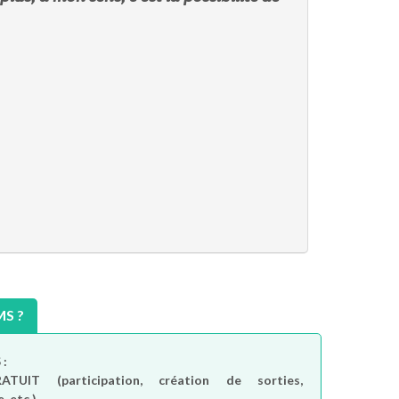
S ?
 :
RATUIT
(participation, création de sorties,
, etc.)