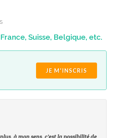
S
rance, Suisse, Belgique, etc.
JE M'INSCRIS
lus, à mon sens, c'est la possibilité de