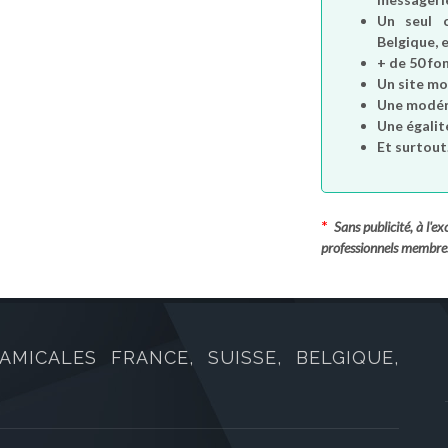
Un seul 
Belgique, e
+ de 50 fo
Un site mo
Une modéra
Une égalit
Et surtout.
*
Sans publicité, à l'
professionnels membre
AMICALES FRANCE, SUISSE, BELGIQUE,