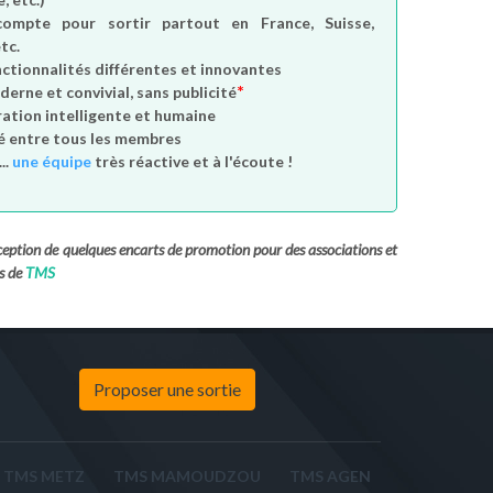
compte
pour sortir partout en France, Suisse,
tc.
nctionnalités différentes et innovantes
*
derne et convivial, sans publicité
tion intelligente et humaine
é entre tous les membres
..
une équipe
très réactive et à l'écoute !
exception de quelques encarts de promotion pour des associations et
s de
TMS
Proposer une sortie
TMS METZ
TMS MAMOUDZOU
TMS AGEN