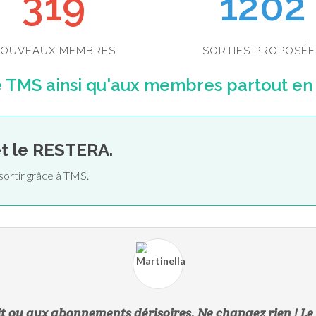
349
1202
OUVEAUX MEMBRES
SORTIES PROPOSÉE
TMS ainsi qu'aux membres partout en F
et le RESTERA.
sortir grâce à TMS.
t ou aux abonnements dérisoires. Ne changez rien ! Le p