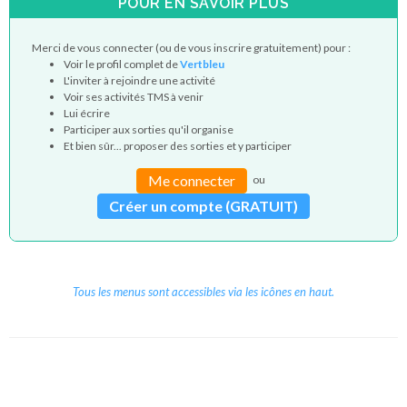
POUR EN SAVOIR PLUS
Merci de vous connecter (ou de vous inscrire gratuitement) pour :
Voir le profil complet de
Vertbleu
L'inviter à rejoindre une activité
Voir ses activités TMS à venir
Lui écrire
Participer aux sorties qu'il organise
Et bien sûr... proposer des sorties et y participer
Me connecter
ou
Créer un compte (GRATUIT)
Tous les menus sont accessibles via les icônes en haut.