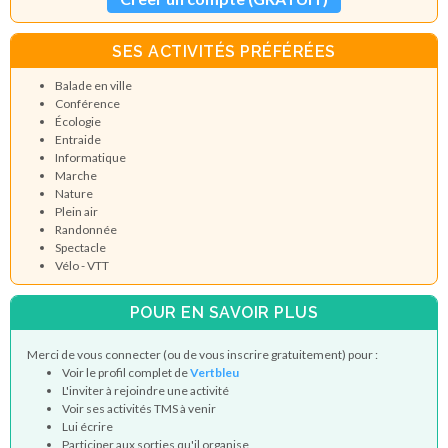
SES ACTIVITÉS PRÉFÉRÉES
Balade en ville
Conférence
Écologie
Entraide
Informatique
Marche
Nature
Plein air
Randonnée
Spectacle
Vélo - VTT
POUR EN SAVOIR PLUS
Merci de vous connecter (ou de vous inscrire gratuitement) pour :
Voir le profil complet de
Vertbleu
L'inviter à rejoindre une activité
Voir ses activités TMS à venir
Lui écrire
Participer aux sorties qu'il organise