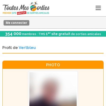
Me connecter
354 000
er
1
site gratuit
membres : TMS
de sorties amicales
Profil de
Vertbleu
PHOTO