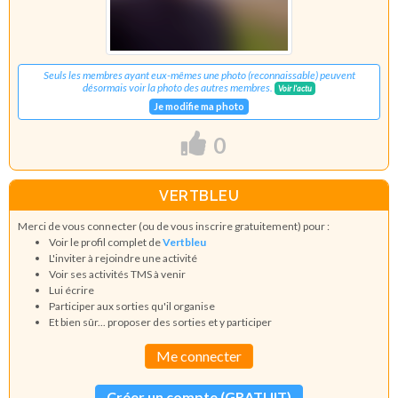
Seuls les membres ayant eux-mêmes une photo (reconnaissable) peuvent
désormais voir la photo des autres membres.
Voir l'actu
Je modifie ma photo
0
VERTBLEU
Merci de vous connecter (ou de vous inscrire gratuitement) pour :
Voir le profil complet de
Vertbleu
L'inviter à rejoindre une activité
Voir ses activités TMS à venir
Lui écrire
Participer aux sorties qu'il organise
Et bien sûr... proposer des sorties et y participer
Me connecter
Créer un compte (GRATUIT)