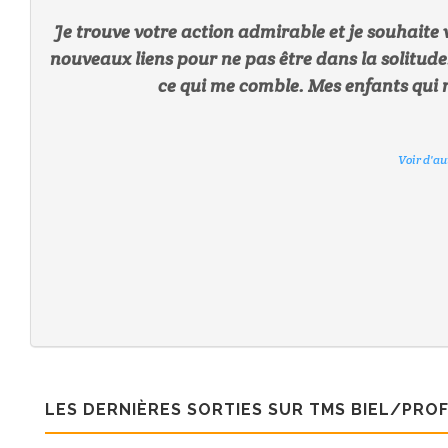
Je trouve votre action admirable et je souhaite 
nouveaux liens pour ne pas être dans la solitude
ce qui me comble. Mes enfants qui n
Voir d'a
Voir d'a
Voir d'a
Voir d'a
Voir d'a
Voir d'a
Voir d'a
LES DERNIÈRES SORTIES SUR TMS BIEL/PRO