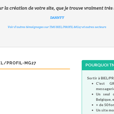
la création de votre site, que je trouve vraiment très
CHRISTELLE50
WILLIAMS
DANNYY
ZOEEE
Voir d'autres témoignages sur TMS BIEL/PROFIL-MG27 et autres secteurs
Voir d'autres témoignages sur TMS BIEL/PROFIL-MG27 et autres secteurs
Voir d'autres témoignages sur TMS BIEL/PROFIL-MG27 et autres secteurs
AGATTE
Voir d'autres témoignages sur TMS BIEL/PROFIL-MG27 et autres secteurs
Voir d'autres témoignages sur TMS BIEL/PROFIL-MG27 et autres secteurs
EL/PROFIL-MG27
POURQUOI TMS
Sortir à BIEL/
C'est
G
messagerie
Un seul 
Belgique, e
+ de 50 fo
Un site mo