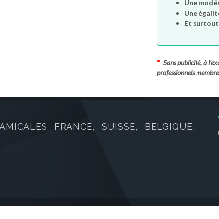
Une modéra
Une égalit
Et surtout.
*
Sans publicité, à l'
professionnels membre
AMICALES FRANCE, SUISSE, BELGIQUE,
oits réservés.
CGVU
/
Mentions légales
/