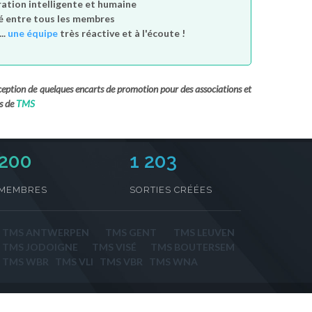
tion intelligente et humaine
é entre tous les membres
..
une équipe
très réactive et à l'écoute !
exception de quelques encarts de promotion pour des associations et
s de
TMS
230
1 203
MEMBRES
SORTIES CRÉÉES
TMS ANTWERPEN
TMS GENT
TMS LEUVEN
TMS JODOIGNE
TMS VISÉ
TMS BOUTERSEM
TMS WBR
TMS VLI
TMS VBR
TMS WNA
Contact
/
Sorties par activité
/
Sortir par ville