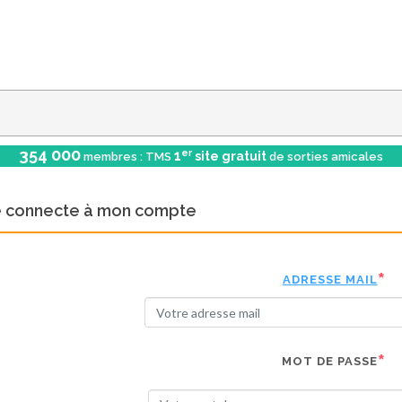
354 000
er
1
site gratuit
membres : TMS
de sorties amicales
e connecte à mon compte
ADRESSE MAIL
MOT DE PASSE