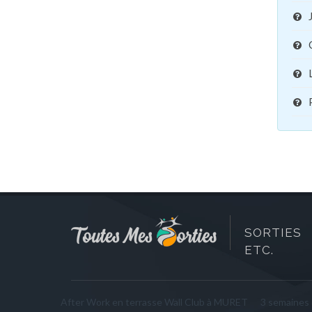
SORTIES 
ETC.
After Work en terrasse Wall Club à MURET
3 semaines