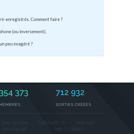
pré-enregistrés. Comment faire ?
phone (ou inversement).
 un peu exagéré ?
354 373
712 932
MEMBRES
SORTIES CRÉÉES
TMS TROYES
TMS PAPEETE
TMS ALBI
TMS GIVORS
TMS ST PRIEST