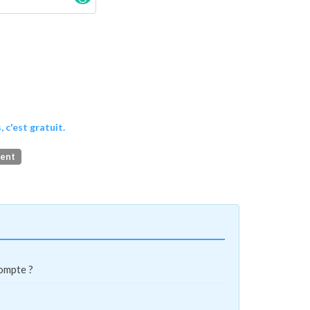
, c'est gratuit.
ment
compte ?