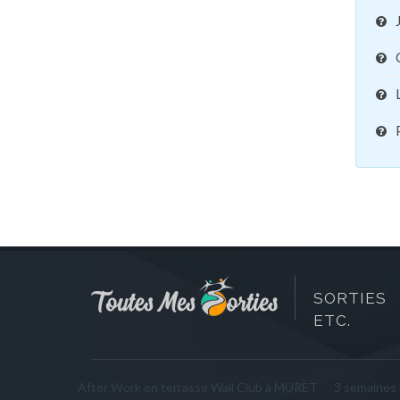
SORTIES 
ETC.
After Work en terrasse Wall Club à MURET
3 semaines