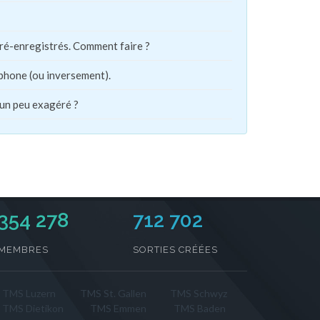
pré-enregistrés. Comment faire ?
phone (ou inversement).
 un peu exagéré ?
354 278
712 702
MEMBRES
SORTIES CRÉÉES
TMS Luzern
TMS St. Gallen
TMS Schwyz
TMS Dietikon
TMS Emmen
TMS Baden