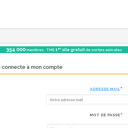
354 000
er
1
site gratuit
membres : TMS
de sorties amicales
e connecte à mon compte
ADRESSE MAIL
MOT DE PASSE