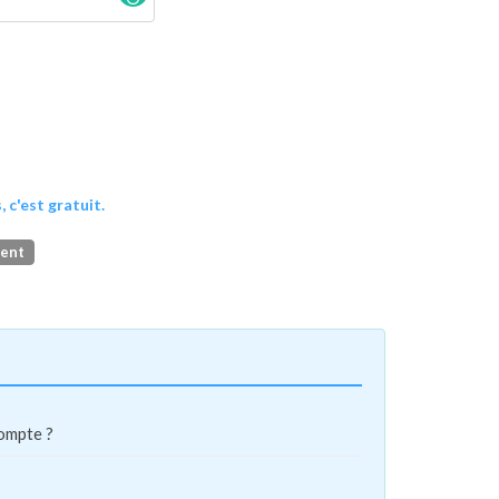
, c'est gratuit.
ment
compte ?