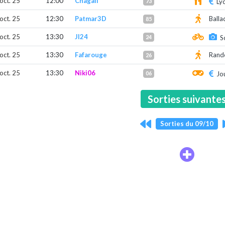
 oct. 25
12:00
Chagall
73
Ly
 oct. 25
12:30
Patmar3D
Balla
85
 oct. 25
13:30
Jl24
24
S
 oct. 25
13:30
Fafarouge
Rando
26
 oct. 25
13:30
Niki06
06
Jo
Sorties suivante
Sorties du 09/10