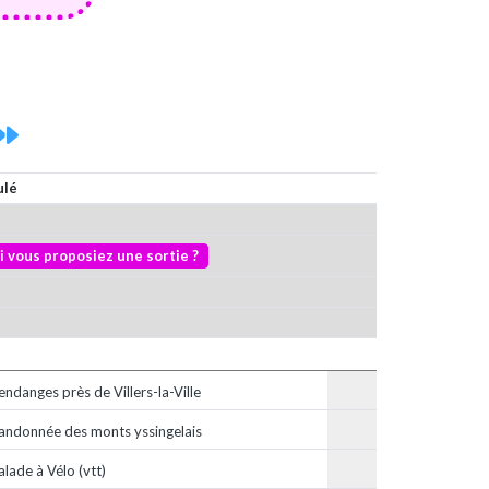
ulé
si vous proposiez une sortie ?
endanges près de Villers-la-Ville
andonnée des monts yssingelais
alade à Vélo (vtt)