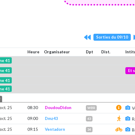
Sorties du 09/10
Heure
Organisateur
Dpt
Dist.
Intit
ne 41
ne 41
Et 
ne 41
ne 41
9
 oct. 25
08:30
DoudouDidon
WBR
V
 oct. 25
09:00
Dmz43
43
R
 oct. 25
09:15
Ventadorn
34
B