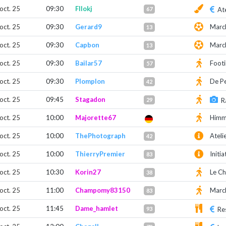
 oct. 25
09:30
Fllokj
67
Ate
 oct. 25
09:30
Gerard9
March
13
 oct. 25
09:30
Capbon
March
13
 oct. 25
09:30
Bailar57
Footi
57
 oct. 25
09:30
Plomplon
De Pe
42
 oct. 25
09:45
Stagadon
29
R
 oct. 25
10:00
Majorette67
Himm
 oct. 25
10:00
ThePhotograph
Ateli
42
 oct. 25
10:00
ThierryPremier
Initi
83
 oct. 25
10:30
Korin27
Le Ch
38
 oct. 25
11:00
Champomy83150
Marc
83
 oct. 25
11:45
Dame_hamlet
93
Re