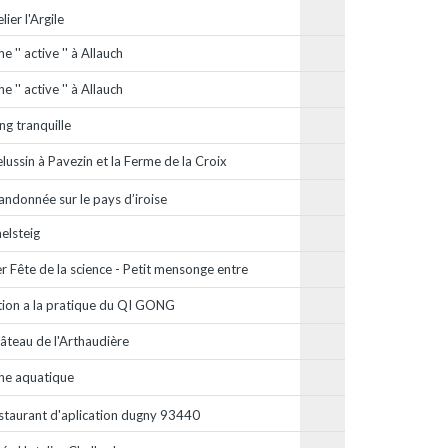
lier l'Argile
e '' active '' à Allauch
e '' active '' à Allauch
ng tranquille
lussin à Pavezin et la Ferme de la Croix
andonnée sur le pays d’iroise
elsteig
er Fête de la science - Petit mensonge entre
ation a la pratique du QI GONG
âteau de l'Arthaudière
he aquatique
staurant d'aplication dugny 93440