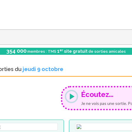
354 000
er
1
site gratuit
membres : TMS
de sorties amicales
orties du
jeudi 9 octobre
Écoutez...
Je ne vois pas une sortie. P