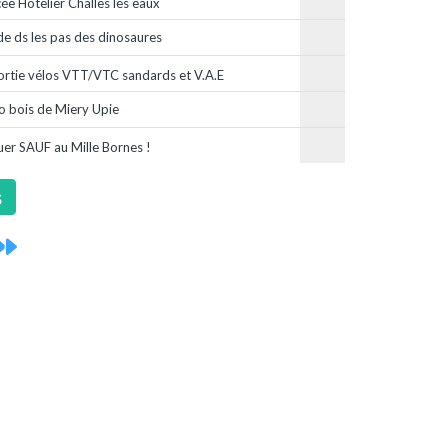
cée Hotelier Challes les eaux
de ds les pas des dinosaures
ortie vélos VTT/VTC sandards et V.A.E
 bois de Miery Upie
uer SAUF au Mille Bornes !
s