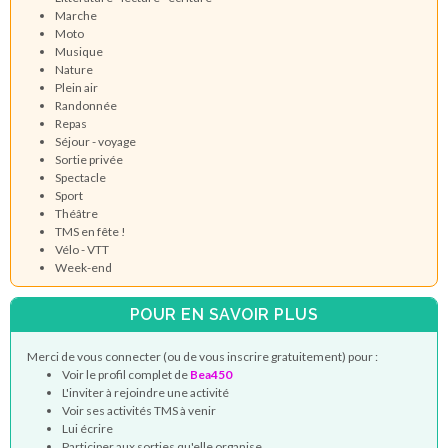
Marche
Moto
Musique
Nature
Plein air
Randonnée
Repas
Séjour - voyage
Sortie privée
Spectacle
Sport
Théâtre
TMS en fête !
Vélo - VTT
Week-end
POUR EN SAVOIR PLUS
Merci de vous connecter (ou de vous inscrire gratuitement) pour :
Voir le profil complet de
Bea450
L'inviter à rejoindre une activité
Voir ses activités TMS à venir
Lui écrire
Participer aux sorties qu'elle organise