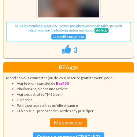
Seuls les membres ayant eux-mêmes une photo (reconnaissable) peuvent
désormais voir la photo des autres membres.
Voir l'actu
Je modifie ma photo
3
BEA450
Merci de vous connecter (ou de vous inscrire gratuitement) pour :
Voir le profil complet de
Bea450
L'inviter à rejoindre une activité
Voir ses activités TMS à venir
Lui écrire
Participer aux sorties qu'elle organise
Et bien sûr... proposer des sorties et y participer
Me connecter
Créer un compte (GRATUIT)