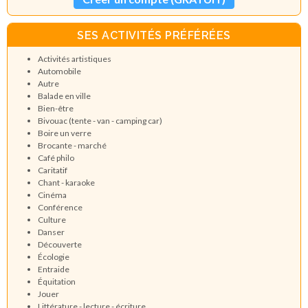
SES ACTIVITÉS PRÉFÉRÉES
Activités artistiques
Automobile
Autre
Balade en ville
Bien-être
Bivouac (tente - van - camping car)
Boire un verre
Brocante - marché
Café philo
Caritatif
Chant - karaoke
Cinéma
Conférence
Culture
Danser
Découverte
Écologie
Entraide
Équitation
Jouer
Littérature - lecture - écriture