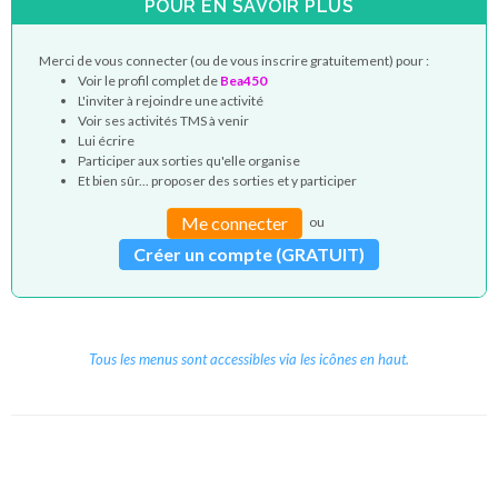
POUR EN SAVOIR PLUS
Merci de vous connecter (ou de vous inscrire gratuitement) pour :
Voir le profil complet de
Bea450
L'inviter à rejoindre une activité
Voir ses activités TMS à venir
Lui écrire
Participer aux sorties qu'elle organise
Et bien sûr... proposer des sorties et y participer
Me connecter
ou
Créer un compte (GRATUIT)
Tous les menus sont accessibles via les icônes en haut.