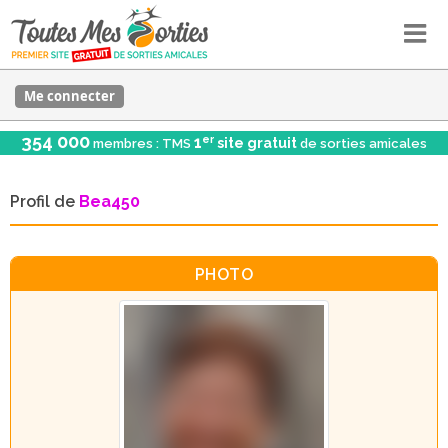
Me connecter
354 000
er
1
site gratuit
membres : TMS
de sorties amicales
Profil de
Bea450
PHOTO