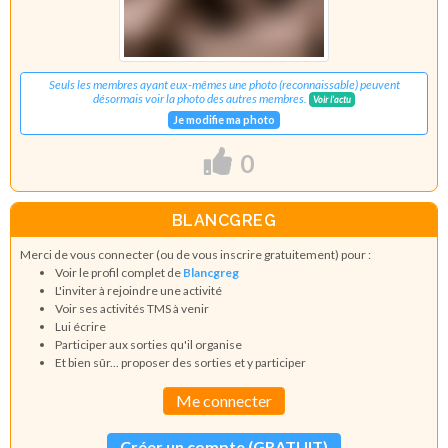
Seuls les membres ayant eux-mêmes une photo (reconnaissable) peuvent
désormais voir la photo des autres membres.
Voir l'actu
Je modifie ma photo
0
BLANCGREG
Merci de vous connecter (ou de vous inscrire gratuitement) pour :
Voir le profil complet de
Blancgreg
L'inviter à rejoindre une activité
Voir ses activités TMS à venir
Lui écrire
Participer aux sorties qu'il organise
Et bien sûr... proposer des sorties et y participer
Me connecter
Créer un compte (GRATUIT)