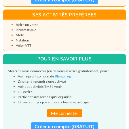
SES ACTIVITÉS PRÉFÉRÉES
Boire un verre
Informatique
Moto
Natation
Vélo - VTT
POUR EN SAVOIR PLUS
Merci de vous connecter (ou de vous inscrire gratuitement) pour :
Voir le profil complet de
Blancgreg
L'inviter à rejoindre une activité
Voir ses activités TMS à venir
Lui écrire
Participer aux sorties qu'il organise
Et bien sûr... proposer des sorties et y participer
Me connecter
Créer un compte (GRATUIT)