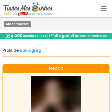
Me connecter
354 000
er
1
site gratuit
membres : TMS
de sorties amicales
Profil de
Blancgreg
PHOTO