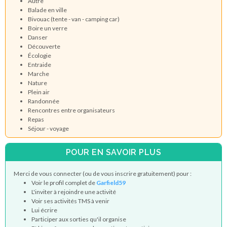
Autre
Balade en ville
Bivouac (tente - van - camping car)
Boire un verre
Danser
Découverte
Écologie
Entraide
Marche
Nature
Plein air
Randonnée
Rencontres entre organisateurs
Repas
Séjour - voyage
POUR EN SAVOIR PLUS
Merci de vous connecter (ou de vous inscrire gratuitement) pour :
Voir le profil complet de
Garfield59
L'inviter à rejoindre une activité
Voir ses activités TMS à venir
Lui écrire
Participer aux sorties qu'il organise