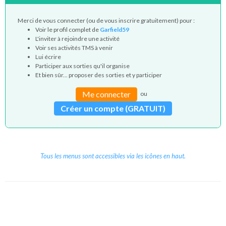
Merci de vous connecter (ou de vous inscrire gratuitement) pour :
Voir le profil complet de
Garfield59
L'inviter à rejoindre une activité
Voir ses activités TMS à venir
Lui écrire
Participer aux sorties qu'il organise
Et bien sûr... proposer des sorties et y participer
Me connecter
ou
Créer un compte (GRATUIT)
Tous les menus sont accessibles via les icônes en haut.
Copyright © 2026 Le Cube.