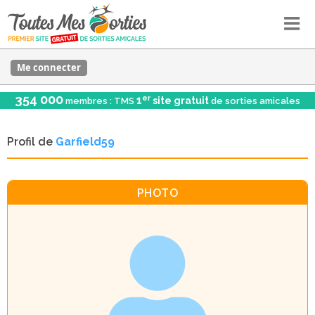
Me connecter
354 000
er
1
site gratuit
membres : TMS
de sorties amicales
Profil de
Garfield59
PHOTO