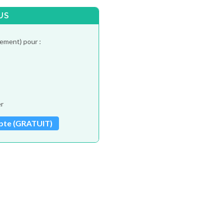
US
tement) pour :
er
pte (GRATUIT)