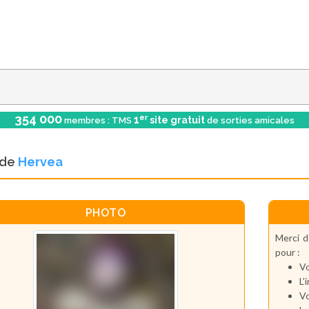
354 000
er
1
site gratuit
membres : TMS
de sorties amicales
l de
Hervea
PHOTO
Merci d
pour :
Vo
L'
Vo