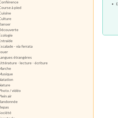
Conférence
E
Course à pied
Cuisine
Culture
Danser
Découverte
Écologie
Entraide
Escalade - via ferrata
Jouer
Langues étrangères
Littérature - lecture - écriture
Marche
Musique
Natation
Nature
Photo / vidéo
Plein air
Randonnée
Repas
Société