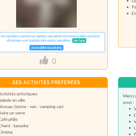
Lu
Pa
Et
s les membres ayant eux-mêmes une photo (reconnaissable) peuvent
désormais voir la photo des autres membres.
Voir l'actu
Je modifie ma photo
0
SES ACTIVITÉS PRÉFÉRÉES
Activités artistiques
Merci 
Balade en ville
pour :
Bivouac (tente - van - camping car)
V
Boire un verre
L
Café philo
V
Chant - karaoke
L
Cinéma
P