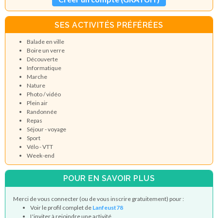
SES ACTIVITÉS PRÉFÉRÉES
Balade en ville
Boire un verre
Découverte
Informatique
Marche
Nature
Photo / vidéo
Plein air
Randonnée
Repas
Séjour - voyage
Sport
Vélo - VTT
Week-end
POUR EN SAVOIR PLUS
Merci de vous connecter (ou de vous inscrire gratuitement) pour :
Voir le profil complet de
Lanfeust78
L'inviter à rejoindre une activité