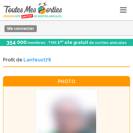
Me connecter
354 000
er
1
site gratuit
membres : TMS
de sorties amicales
Profil de
Lanfeust78
PHOTO