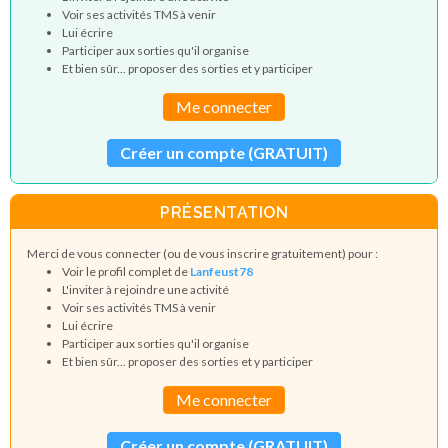
Voir ses activités TMS à venir
Lui écrire
Participer aux sorties qu'il organise
Et bien sûr... proposer des sorties et y participer
Me connecter
Créer un compte (GRATUIT)
PRÉSENTATION
Merci de vous connecter (ou de vous inscrire gratuitement) pour :
Voir le profil complet de
Lanfeust78
L'inviter à rejoindre une activité
Voir ses activités TMS à venir
Lui écrire
Participer aux sorties qu'il organise
Et bien sûr... proposer des sorties et y participer
Me connecter
Créer un compte (GRATUIT)