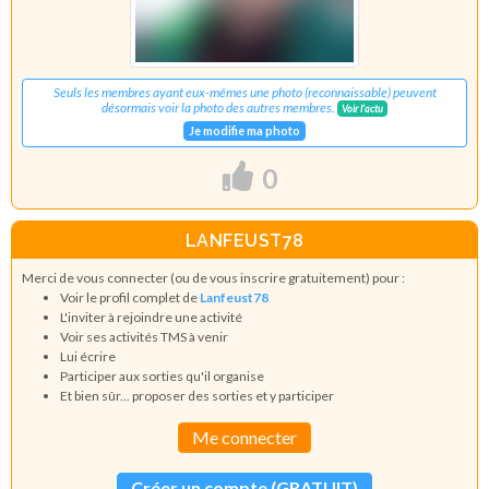
Seuls les membres ayant eux-mêmes une photo (reconnaissable) peuvent
désormais voir la photo des autres membres.
Voir l'actu
Je modifie ma photo
0
LANFEUST78
Merci de vous connecter (ou de vous inscrire gratuitement) pour :
Voir le profil complet de
Lanfeust78
L'inviter à rejoindre une activité
Voir ses activités TMS à venir
Lui écrire
Participer aux sorties qu'il organise
Et bien sûr... proposer des sorties et y participer
Me connecter
Créer un compte (GRATUIT)