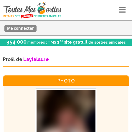
Me connecter
354 000
er
1
site gratuit
membres : TMS
de sorties amicales
Profil de
Laylalaure
PHOTO