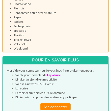
Photo / vidéo
Plein air
Rencontres entre organisateurs
Repas
Société
Sortie privée
Spectacle
Théâtre
TMS en fête !
Vélo - VTT
Week-end
POUR EN SAVOIR PLUS
Merci de vous connecter (ou de vous inscrire gratuitement) pour :
Voir le profil complet de
Laylalaure
L'inviter à rejoindre une activité
Voir ses activités TMS à venir
Lui écrire
Participer aux sorties qu'elle organise
Et bien sûr... proposer des sorties et y participer
Me connecter