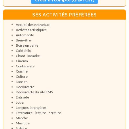
SES ACTIVITÉS PRÉFÉRÉES
Accueil des nouveaux
Activités artistiques
Automobile
Bien-être
Boire un verre
Café philo
Chant - karaoke
Cinéma
Conférence
Cuisine
Culture
Danser
Découverte
Découverte du site TMS
Entraide
Jouer
Langues étrangères
Littérature - lecture - écriture
Marche
Musique
Nature