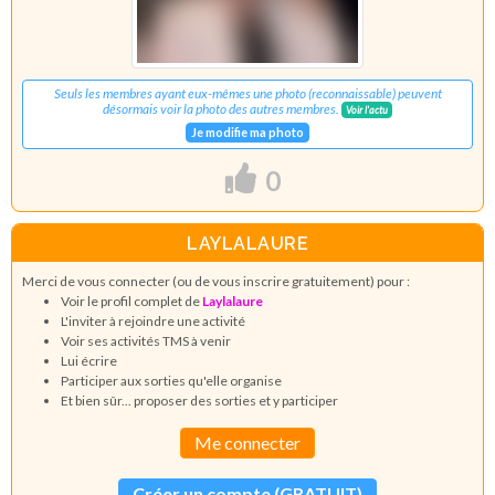
Seuls les membres ayant eux-mêmes une photo (reconnaissable) peuvent
désormais voir la photo des autres membres.
Voir l'actu
Je modifie ma photo
0
LAYLALAURE
Merci de vous connecter (ou de vous inscrire gratuitement) pour :
Voir le profil complet de
Laylalaure
L'inviter à rejoindre une activité
Voir ses activités TMS à venir
Lui écrire
Participer aux sorties qu'elle organise
Et bien sûr... proposer des sorties et y participer
Me connecter
Créer un compte (GRATUIT)