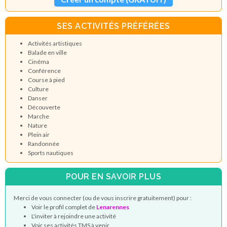
SES ACTIVITÉS PRÉFÉRÉES
Activités artistiques
Balade en ville
Cinéma
Conférence
Course à pied
Culture
Danser
Découverte
Marche
Nature
Plein air
Randonnée
Sports nautiques
POUR EN SAVOIR PLUS
Merci de vous connecter (ou de vous inscrire gratuitement) pour :
Voir le profil complet de
Lenarennes
L'inviter à rejoindre une activité
Voir ses activités TMS à venir