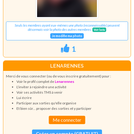
Seuls les membres ayant eux-mêmes une photo (reconnaissable) peuvent
désormais voir la photo des autres membres.
Voir l'actu
Je modifie ma photo
1
LENARENNES
Merci de vous connecter (ou de vous inscrire gratuitement) pour :
Voir le profil complet de
Lenarennes
L'inviter à rejoindre une activité
Voir ses activités TMS à venir
Lui écrire
Participer aux sorties qu'elle organise
Et bien sûr... proposer des sorties et y participer
Me connecter
Créer un compte (GRATUIT)