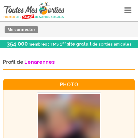
Me connecter
354 000
er
1
site gratuit
membres : TMS
de sorties amicales
Profil de
Lenarennes
PHOTO