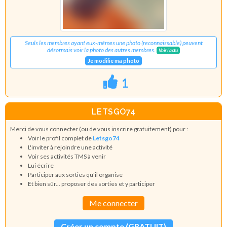
Seuls les membres ayant eux-mêmes une photo (reconnaissable) peuvent
désormais voir la photo des autres membres.
Voir l'actu
Je modifie ma photo
1
LETSGO74
Merci de vous connecter (ou de vous inscrire gratuitement) pour :
Voir le profil complet de
Letsgo74
L'inviter à rejoindre une activité
Voir ses activités TMS à venir
Lui écrire
Participer aux sorties qu'il organise
Et bien sûr... proposer des sorties et y participer
Me connecter
Créer un compte (GRATUIT)