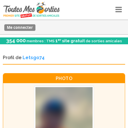
Me connecter
354 000
er
1
site gratuit
membres : TMS
de sorties amicales
Profil de
Letsgo74
PHOTO