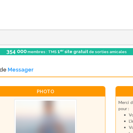
354 000
er
1
site gratuit
membres : TMS
de sorties amicales
l de
Messager
PHOTO
Merci d
pour :
Vo
L'
Vo