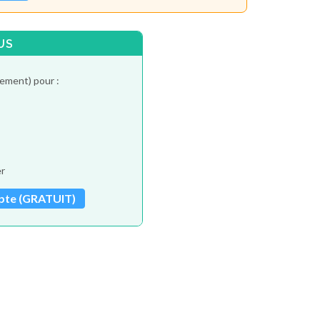
US
tement) pour :
er
pte (GRATUIT)