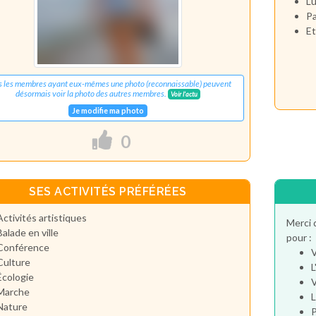
Lu
Pa
Et
s les membres ayant eux-mêmes une photo (reconnaissable) peuvent
désormais voir la photo des autres membres.
Voir l'actu
Je modifie ma photo
0
SES ACTIVITÉS PRÉFÉRÉES
Activités artistiques
Merci 
Balade en ville
pour :
Conférence
V
Culture
L
Écologie
V
Marche
L
Nature
P