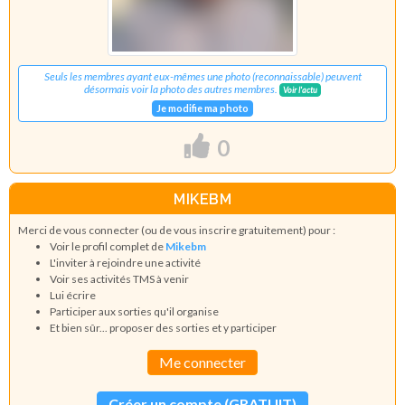
Seuls les membres ayant eux-mêmes une photo (reconnaissable) peuvent
désormais voir la photo des autres membres.
Voir l'actu
Je modifie ma photo
0
MIKEBM
Merci de vous connecter (ou de vous inscrire gratuitement) pour :
Voir le profil complet de
Mikebm
L'inviter à rejoindre une activité
Voir ses activités TMS à venir
Lui écrire
Participer aux sorties qu'il organise
Et bien sûr... proposer des sorties et y participer
Me connecter
Créer un compte (GRATUIT)