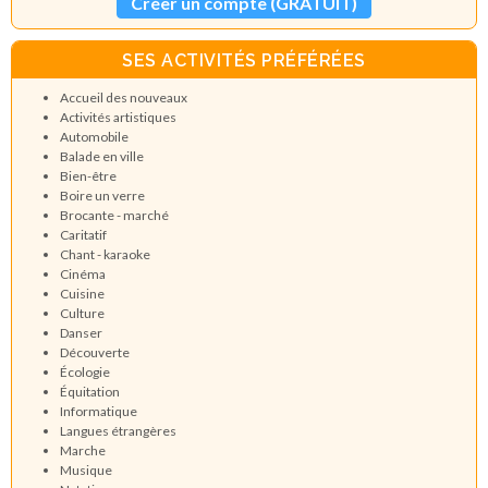
Créer un compte (GRATUIT)
SES ACTIVITÉS PRÉFÉRÉES
Accueil des nouveaux
Activités artistiques
Automobile
Balade en ville
Bien-être
Boire un verre
Brocante - marché
Caritatif
Chant - karaoke
Cinéma
Cuisine
Culture
Danser
Découverte
Écologie
Équitation
Informatique
Langues étrangères
Marche
Musique