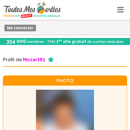
Me connecter
354 000
er
1
site gratuit
membres : TMS
de sorties amicales
Profil de
Mozart83
PHOTO