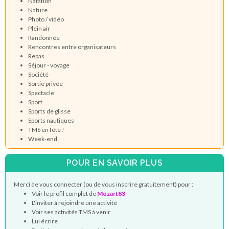
Natation
Nature
Photo / vidéo
Plein air
Randonnée
Rencontres entre organisateurs
Repas
Séjour - voyage
Société
Sortie privée
Spectacle
Sport
Sports de glisse
Sports nautiques
TMS en fête !
Week-end
POUR EN SAVOIR PLUS
Merci de vous connecter (ou de vous inscrire gratuitement) pour :
Voir le profil complet de
Mozart83
L'inviter à rejoindre une activité
Voir ses activités TMS à venir
Lui écrire