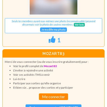
Seuls les membres ayant eux-mêmes une photo (reconnaissable) peuvent
désormais voir la photo des autres membres.
Voir l'actu
Je modifie ma photo
1
MOZART83
Merci de vous connecter (ou de vous inscrire gratuitement) pour :
Voir le profil complet de
Mozart83
L'inviter à rejoindre une activité
Voir ses activités TMS à venir
Lui écrire
Participer aux sorties qu'elle organise
Et bien sûr... proposer des sorties et y participer
Me connecter