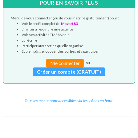
POUR EN SAVOIR PLUS
Merci de vous connecter (ou de vous inscrire gratuitement) pour :
Voir le profil complet de
Mozart83
L'inviter à rejoindre une activité
Voir ses activités TMS à venir
Lui écrire
Participer aux sorties qu'elle organise
Et bien sûr... proposer des sorties et y participer
Me connecter
ou
Créer un compte (GRATUIT)
Tous les menus sont accessibles via les icônes en haut.