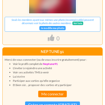
Seuls les membres ayant eux-mêmes une photo (reconnaissable) peuvent
désormais voir la photo des autres membres.
Voir l'actu
Je modifie ma photo
0
NEPTUNE91
Merci de vous connecter (ou de vous inscrire gratuitement) pour :
Voir le profil complet de
Neptune91
L'inviter à rejoindre une activité
Voir ses activités TMS à venir
Lui écrire
Participer aux sorties qu'elle organise
Et bien sûr... proposer des sorties et y participer
Me connecter
Créer un compte (GRATUIT)