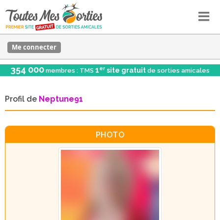
Me connecter
354 000
er
1
site gratuit
membres : TMS
de sorties amicales
Profil de
Neptune91
PHOTO