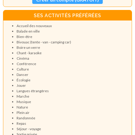
SES ACTIVITÉS PRÉFÉRÉES
Accueil des nouveaux
Balade en ville
Bien-être
Bivouac (tente - van - camping car)
Boire un verre
Chant - karaoke
Cinéma
Conférence
Culture
Danser
Écologie
Jouer
Langues étrangères
Marche
Musique
Nature
Plein air
Randonnée
Repas
Séjour - voyage
Sortie privée