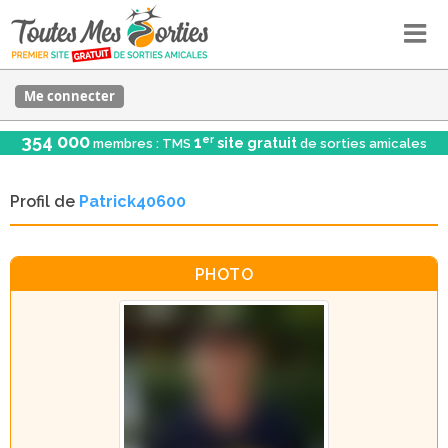
Me connecter
354 000
er
1
site gratuit
membres : TMS
de sorties amicales
Profil de
Patrick40600
PHOTO