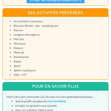
SES ACTIVITÉS PRÉFÉRÉES
Accueil des nouveaux
Bivouac (tente - van - camping car)
Danser
Langues étrangères
Marche
Musique
Nature
Plein air
Randonnée
Repas
Sport
Sports nautiques
Vélo - VTT
POUR EN SAVOIR PLUS
Merci de vous connecter (ou de vous inscrire gratuitement) pour :
Voir le profil complet de
Patrick40600
L'inviter à rejoindre une activité
Voir ses activités TMS à venir