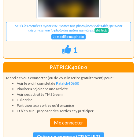
Seuls les membres ayant eux-mêmes une photo (reconnaissable) peuvent
désormais voir la photo des autres membres.
Voir l'actu
Je modifie ma photo
1
PATRICK40600
Merci de vous connecter (ou de vous inscrire gratuitement) pour :
Voir le profil complet de
Patrick40600
L'inviter à rejoindre une activité
Voir ses activités TMS à venir
Lui écrire
Participer aux sorties qu'il organise
Et bien sûr... proposer des sorties et y participer
Me connecter
Créer un compte (GRATUIT)