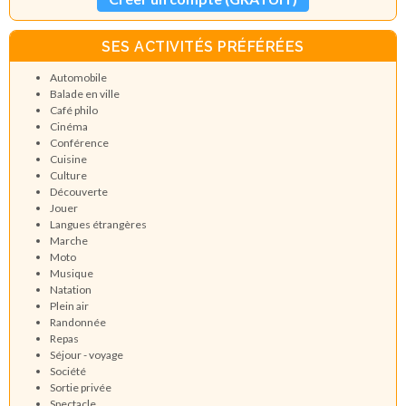
SES ACTIVITÉS PRÉFÉRÉES
Automobile
Balade en ville
Café philo
Cinéma
Conférence
Cuisine
Culture
Découverte
Jouer
Langues étrangères
Marche
Moto
Musique
Natation
Plein air
Randonnée
Repas
Séjour - voyage
Société
Sortie privée
Spectacle