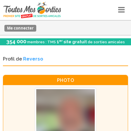
Me connecter
354 000
er
1
site gratuit
membres : TMS
de sorties amicales
Profil de
Reverso
PHOTO