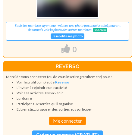
Seuls les membres ayant eux-mêmes une photo (reconnaissable) peuvent
désormais voir la photo des autres membres.
Voir l'actu
Je modifie ma photo
0
REVERSO
Merci de vous connecter (ou de vous inscrire gratuitement) pour :
Voir le profil complet de
Reverso
L'inviter à rejoindre une activité
Voir ses activités TMS à venir
Lui écrire
Participer aux sorties qu'il organise
Et bien sûr... proposer des sorties et y participer
Me connecter
Créer un compte (GRATUIT)