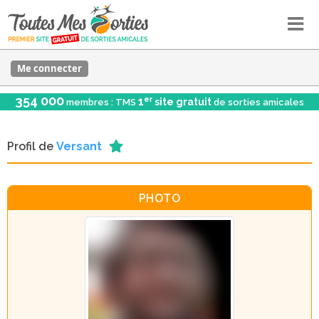
Me connecter
354 000
er
1
site gratuit
membres : TMS
de sorties amicales
Profil de
Versant
PHOTO