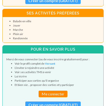
Créer un compte (GRATUIT)
SES ACTIVITÉS PRÉFÉRÉES
Balade en ville
Jouer
Marche
Plein air
Randonnée
POUR EN SAVOIR PLUS
Merci de vous connecter (ou de vous inscrire gratuitement) pour :
Voir le profil complet de
Versant
L'inviter à rejoindre une activité
Voir ses activités TMS à venir
Lui écrire
Participer aux sorties qu'il organise
Et bien sûr... proposer des sorties et y participer
Me connecter
Créer un compte (GRATUIT)