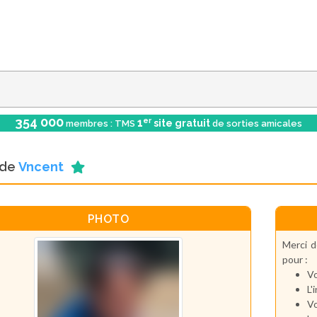
354 000
er
1
site gratuit
membres : TMS
de sorties amicales
l de
Vncent
PHOTO
Merci d
pour :
Vo
L'
Vo