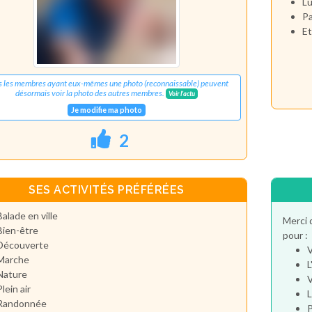
Lu
Pa
Et
s les membres ayant eux-mêmes une photo (reconnaissable) peuvent
désormais voir la photo des autres membres.
Voir l'actu
Je modifie ma photo
2
SES ACTIVITÉS PRÉFÉRÉES
Balade en ville
Merci 
Bien-être
pour :
Découverte
V
Marche
L
Nature
V
Plein air
L
Randonnée
P