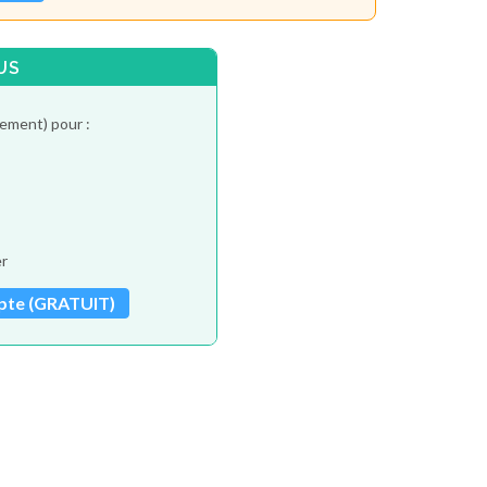
US
tement) pour :
er
pte (GRATUIT)