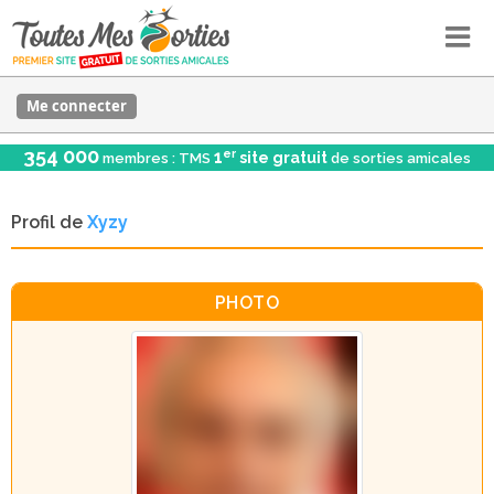
Me connecter
354 000
er
1
site gratuit
membres : TMS
de sorties amicales
Profil de
Xyzy
PHOTO