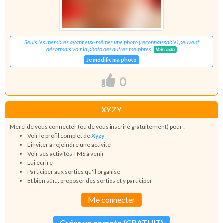
Seuls les membres ayant eux-mêmes une photo (reconnaissable) peuvent
désormais voir la photo des autres membres.
Voir l'actu
Je modifie ma photo
0
XYZY
Merci de vous connecter (ou de vous inscrire gratuitement) pour :
Voir le profil complet de
Xyzy
L'inviter à rejoindre une activité
Voir ses activités TMS à venir
Lui écrire
Participer aux sorties qu'il organise
Et bien sûr... proposer des sorties et y participer
Me connecter
Créer un compte (GRATUIT)