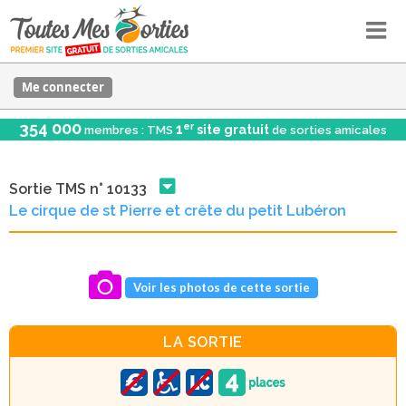
Me connecter
354 000
er
1
site gratuit
membres : TMS
de sorties amicales
Sortie TMS n° 10133
Le cirque de st Pierre et crête du petit Lubéron
Voir les photos de cette sortie
LA SORTIE