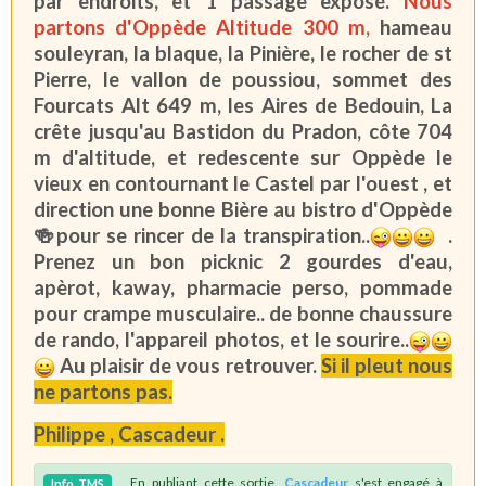
par endroits, et 1 passage exposé.
Nous
partons d'Oppède Altitude 300 m,
hameau
souleyran, la blaque, la Pinière, le rocher de st
Pierre, le vallon de poussiou, sommet des
Fourcats Alt 649 m, les Aires de Bedouin, La
crête jusqu'au Bastidon du Pradon, côte 704
m d'altitude, et redescente sur Oppède le
vieux en contournant le Castel par l'ouest , et
direction une bonne Bière au bistro d'Oppède
🍻pour se rincer de la transpiration..
.
Prenez un bon picknic 2 gourdes d'eau,
apèrot, kaway, pharmacie perso, pommade
pour crampe musculaire.. de bonne chaussure
de rando, l'appareil photos, et le sourire..
Au plaisir de vous retrouver.
Si il pleut nous
ne partons pas.
Philippe , Cascadeur .
En publiant cette sortie,
Cascadeur
s'est engagé à
Info
TMS