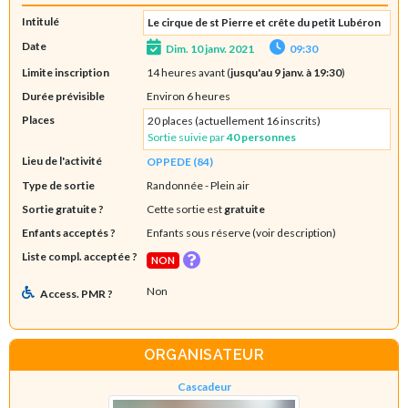
Intitulé
Le cirque de st Pierre et crête du petit Lubéron
Date
Dim. 10 janv. 2021
09:30
Limite inscription
14 heures avant (
jusqu'au 9 janv. à 19:30
)
Durée prévisible
Environ 6 heures
Places
20 places (actuellement 16 inscrits)
Sortie suivie par
40 personnes
Lieu de l'activité
OPPEDE (84)
Type de sortie
Randonnée
- Plein air
Sortie gratuite ?
Cette sortie est
gratuite
Enfants acceptés ?
Enfants sous réserve (voir description)
Liste compl. acceptée ?
NON
Non
Access. PMR ?
ORGANISATEUR
Cascadeur