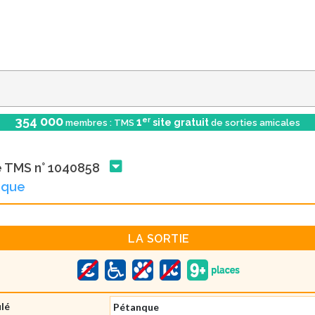
354 000
er
1
site gratuit
membres : TMS
de sorties amicales
e TMS n° 1040858
nque
LA SORTIE
ulé
Pétanque