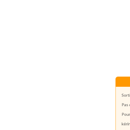
Sort
Pas d
Pour
kér