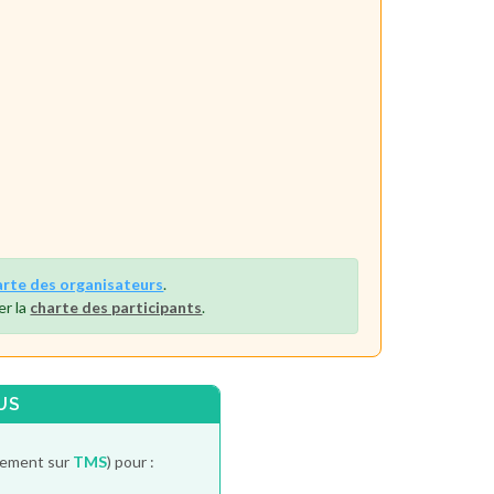
arte des organisateurs
.
er la
charte des participants
.
US
itement sur
TMS
) pour :