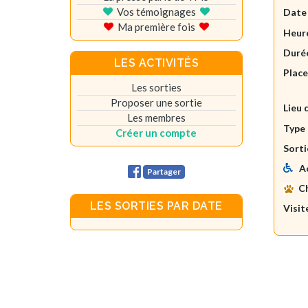
Vos témoignages
Date
Ma première fois
Heure
Durée
LES ACTIVITÉS
Plac
Les sorties
Proposer une sortie
Lieu 
Les membres
Type 
Créer un compte
Sorti
A
Partager
C
LES SORTIES PAR DATE
Visit