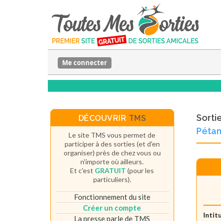
Me connecter
Sorti
DÉCOUVRIR
TMS
Péta
Le site TMS vous permet de
participer à des sorties (et d'en
organiser) près de chez vous ou
n'importe où ailleurs.
Et c'est
GRATUIT
(pour les
particuliers).
Fonctionnement du site
Créer un compte
Intit
La presse parle de TMS