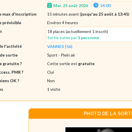
Mar. 25 août 2026
14:00
 max d'inscription
15 minutes avant (
jusqu'au 25 août à 13:45
)
 prévisible
Environ 4 heures
es
18 places (actuellement 1 inscrit)
Sortie suivie par
1 personne
de l'activité
VANNES (56)
de sortie
Sport
- Plein air
e gratuite ?
Cette sortie est
gratuite
ccess. PMR ?
Oui
hiens OK ?
Non
es
1 visite
PHOTO DE LA SORT