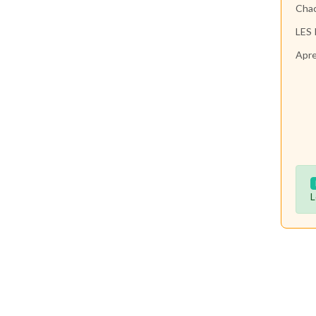
Chac
LES
Apre
L