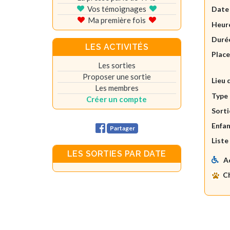
Vos témoignages
Date
Ma première fois
Heure
Durée
LES ACTIVITÉS
Plac
Les sorties
Proposer une sortie
Lieu 
Les membres
Type 
Créer un compte
Sorti
Enfan
Partager
Liste
LES SORTIES PAR DATE
A
C