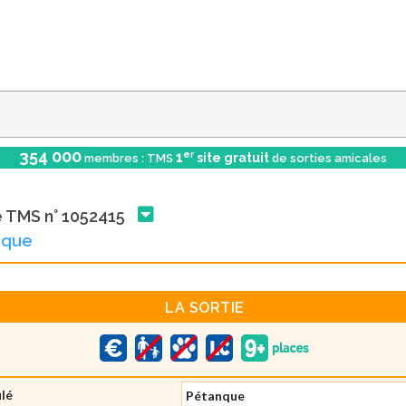
354 000
er
1
site gratuit
membres : TMS
de sorties amicales
e TMS n° 1052415
nque
LA SORTIE
ulé
Pétanque