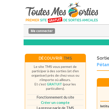
Me connecter
Sorti
DÉCOUVRIR
TMS
Péta
Le site TMS vous permet de
participer à des sorties (et d'en
organiser) près de chez vous ou
n'importe où ailleurs.
Et c'est
GRATUIT
(pour les
particuliers).
Fonctionnement du site
Créer un compte
Intit
La presse parle de TMS