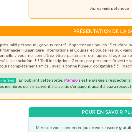
Après-midi pétanque
PRÉSENTATION DE LA S
près-midi pétanque , ça vous tente? Apportez vos boules !!!et vôtre b
(Pharmacie Humanitaire Internationale) Coupes et bouteilles aux vainqu
onnelle , vous ne connaîtrez vôtre partenaire qu' après tirage au s
rsé a l'association !!!! Tarif inscription : 7 euros par personne. Buvette 
ours complètement amical , avec la bonne humeur obligatoire !!!! Inscri
En publiant cette sortie,
Pampo
s'est engagée à respecter la
Info
TMS
es membres qui s'inscrivent à la sortie s'engagent quant à eux à respect
POUR EN SAVOIR PL
Merci de vous connecter (ou de vous inscrire gratu