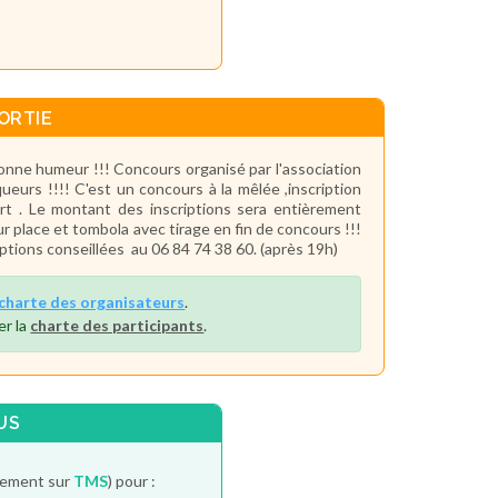
ORTIE
onne humeur !!! Concours organisé par l'association
eurs !!!! C'est un concours à la mêlée ,inscription
ort . Le montant des inscriptions sera entièrement
sur place et tombola avec tirage en fin de concours !!!
ptions conseillées au 06 84 74 38 60. (après 19h)
charte des organisateurs
.
er la
charte des participants
.
US
itement sur
TMS
) pour :