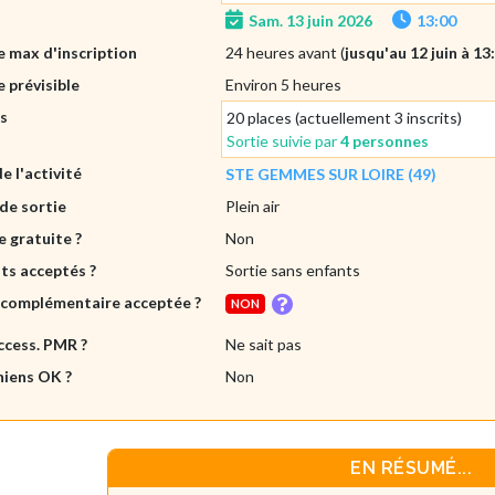
Sam. 13 juin 2026
13:00
 max d'inscription
24 heures avant (
jusqu'au 12 juin à 13
 prévisible
Environ 5 heures
es
20 places (actuellement 3 inscrits)
Sortie suivie par
4 personnes
de l'activité
STE GEMMES SUR LOIRE (49)
de sortie
Plein air
e gratuite ?
Non
ts acceptés ?
Sortie sans enfants
 complémentaire acceptée ?
NON
ccess. PMR ?
Ne sait pas
hiens OK ?
Non
EN RÉSUMÉ...