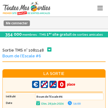
Me connecter
354 000
er
1
site gratuit
membres : TMS
de sorties amicales
Sortie TMS n° 1081148
Boum de l’Escale #6
LA SORTIE
Intitulé
Boum de l’Escale #6
Date
Dim. 28 juin 2026
16:00