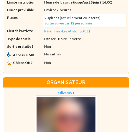
Limite inscription
Heure de la sortie (
jusqu'au 28 juin à 16:00
)
Durée prévisible
Environ 6 heures
Places
20 places (actuellement 20 inscrits)
Sortie suivie par
12 personnes
Lieu de l'activité
Péronnes-Lez-Antoing (BE)
Type de sortie
Danser
- Boire un verre
Sortie gratuite ?
Non
Ne sait pas
Access. PMR ?
Chiens OK ?
Non
ORGANISATEUR
Oliver591