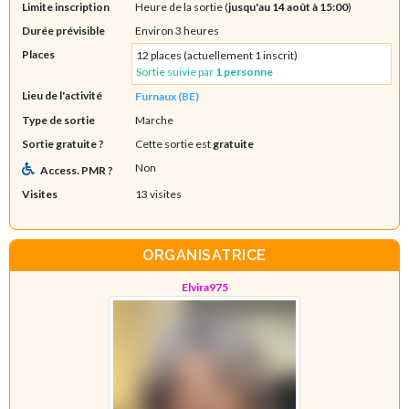
Limite inscription
Heure de la sortie (
jusqu'au 14 août à 15:00
)
Durée prévisible
Environ 3 heures
Places
12 places (actuellement 1 inscrit)
Sortie suivie par
1 personne
Lieu de l'activité
Furnaux (BE)
Type de sortie
Marche
Sortie gratuite ?
Cette sortie est
gratuite
Non
Access. PMR ?
Visites
13 visites
ORGANISATRICE
Elvira975