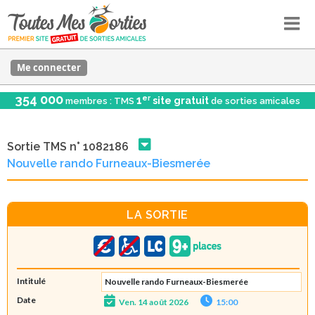
Me connecter
354 000
er
1
site gratuit
membres : TMS
de sorties amicales
Sortie TMS n° 1082186
Nouvelle rando Furneaux-Biesmerée
LA SORTIE
Intitulé
Nouvelle rando Furneaux-Biesmerée
Date
Ven. 14 août 2026
15:00