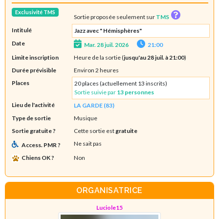
Exclusivité TMS
Sortie proposée seulement sur
TMS
Intitulé
Jazz avec " Hémisphères"
Date
Mar. 28 juil. 2026
21:00
Limite inscription
Heure de la sortie (
jusqu'au 28 juil. à 21:00
)
Durée prévisible
Environ 2 heures
Places
20 places (actuellement 13 inscrits)
Sortie suivie par
13 personnes
Lieu de l'activité
LA GARDE (83)
Type de sortie
Musique
Sortie gratuite ?
Cette sortie est
gratuite
Ne sait pas
Access. PMR ?
Chiens OK ?
Non
ORGANISATRICE
Luciole15