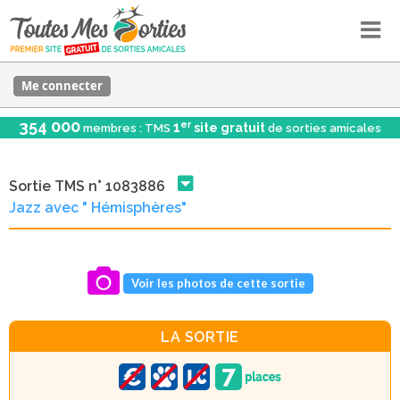
Me connecter
354 000
er
1
site gratuit
membres : TMS
de sorties amicales
Sortie TMS n° 1083886
Jazz avec " Hémisphères"
Voir les photos de cette sortie
LA SORTIE