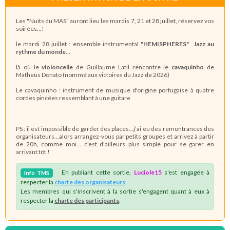
Les "Nuits du MAS" auront lieu les mardis 7, 21 et 28 juillet, réservez vos
soirées...!
le mardi 28 juillet : ensemble instrumental "
HEMISPHERES"
Jazz au
rythme du monde
...
là où le
violoncelle
de Guillaume Latil rencontre le
cavaquinho
de
Matheus Donato (nommé aux victoires du Jazz de 2026)
Le cavaquinho : instrument de musique d'origine portugaise à quatre
cordes pincées ressemblant à une guitare
PS : il est impossible de garder des places...j'ai eu des remontrances des
organisateurs...alors arrangez-vous par petits groupes et arrivez à partir
de 20h, comme moi... c'est d'ailleurs plus simple pour se garer en
arrivant tôt !
En publiant cette sortie,
Luciole15
s'est engagée à
Info
TMS
respecter la
charte des organisateurs
.
Les membres qui s'inscrivent à la sortie s'engagent quant à eux à
respecter la
charte des participants
.