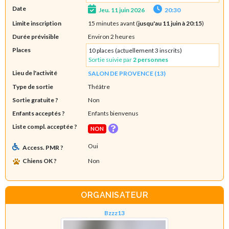
Date
Jeu. 11 juin 2026
20:30
Limite inscription
15 minutes avant (
jusqu'au 11 juin à 20:15
)
Durée prévisible
Environ 2 heures
Places
10 places (actuellement 3 inscrits)
Sortie suivie par
2 personnes
Lieu de l'activité
SALON DE PROVENCE (13)
Type de sortie
Théâtre
Sortie gratuite ?
Non
Enfants acceptés ?
Enfants bienvenus
Liste compl. acceptée ?
NON
Oui
Access. PMR ?
Chiens OK ?
Non
ORGANISATEUR
Bzzz13