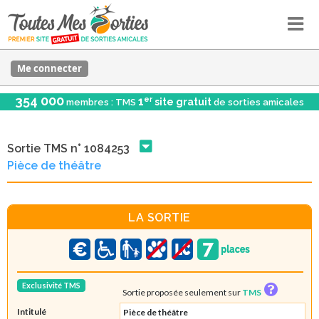
Me connecter
354 000
er
1
site gratuit
membres : TMS
de sorties amicales
Sortie TMS n° 1084253
Pièce de théâtre
LA SORTIE
Exclusivité TMS
Sortie proposée seulement sur
TMS
Intitulé
Pièce de théâtre