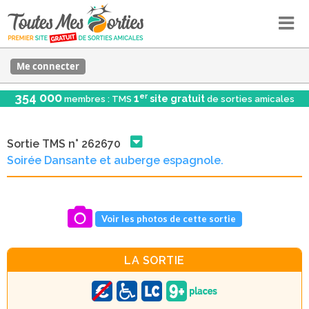
Me connecter
354 000
er
1
site gratuit
membres : TMS
de sorties amicales
Sortie TMS n° 262670
Soirée Dansante et auberge espagnole.
Voir les photos de cette sortie
LA SORTIE