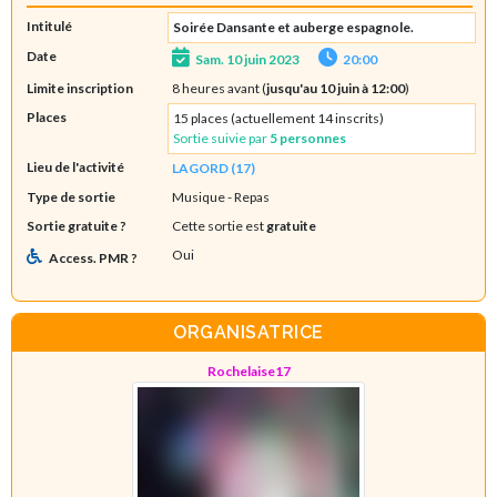
Intitulé
Soirée Dansante et auberge espagnole.
Date
Sam. 10 juin 2023
20:00
Limite inscription
8 heures avant (
jusqu'au 10 juin à 12:00
)
Places
15 places (actuellement 14 inscrits)
Sortie suivie par
5 personnes
Lieu de l'activité
LAGORD (17)
Type de sortie
Musique
- Repas
Sortie gratuite ?
Cette sortie est
gratuite
Oui
Access. PMR ?
ORGANISATRICE
Rochelaise17