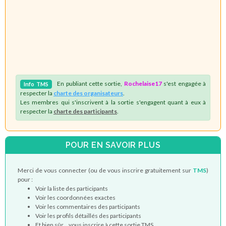
En publiant cette sortie,
Rochelaise17
s'est engagée à
Info
TMS
respecter la
charte des organisateurs
.
Les membres qui s'inscrivent à la sortie s'engagent quant à eux à
respecter la
charte des participants
.
POUR EN SAVOIR PLUS
Merci de vous connecter (ou de vous inscrire gratuitement sur
TMS
)
pour :
Voir la liste des participants
Voir les coordonnées exactes
Voir les commentaires des participants
Voir les profils détaillés des participants
Et bien sûr... vous inscrire à cette sortie TMS