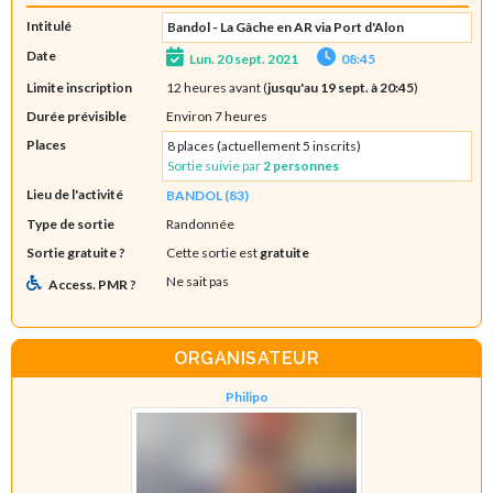
Intitulé
Bandol - La Gâche en AR via Port d'Alon
Date
Lun. 20 sept. 2021
08:45
Limite inscription
12 heures avant (
jusqu'au 19 sept. à 20:45
)
Durée prévisible
Environ 7 heures
Places
8 places (actuellement 5 inscrits)
Sortie suivie par
2 personnes
Lieu de l'activité
BANDOL (83)
Type de sortie
Randonnée
Sortie gratuite ?
Cette sortie est
gratuite
Ne sait pas
Access. PMR ?
ORGANISATEUR
Philipo