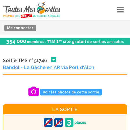
Me connecter
354 000
er
1
site gratuit
membres : TMS
de sorties amicales
Sortie TMS n° 51746
Bandol - La Gâche en AR via Port d'Alon
Voir les photos de cette sortie
LA SORTIE