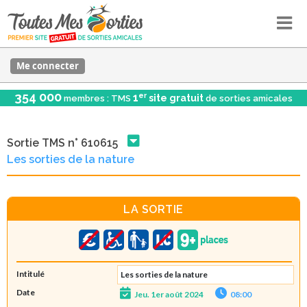
Me connecter
354 000
er
1
site gratuit
membres : TMS
de sorties amicales
Sortie TMS n° 610615
Les sorties de la nature
LA SORTIE
Intitulé
Les sorties de la nature
Date
Jeu. 1er août 2024
08:00