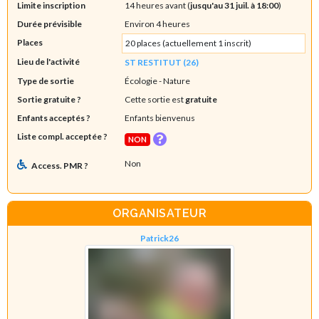
Limite inscription
14 heures avant (
jusqu'au 31 juil. à 18:00
)
Durée prévisible
Environ 4 heures
Places
20 places (actuellement 1 inscrit)
Lieu de l'activité
ST RESTITUT (26)
Type de sortie
Écologie
- Nature
Sortie gratuite ?
Cette sortie est
gratuite
Enfants acceptés ?
Enfants bienvenus
Liste compl. acceptée ?
NON
Non
Access. PMR ?
ORGANISATEUR
Patrick26