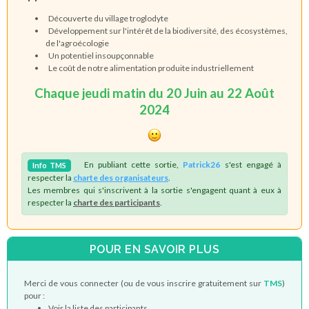
Découverte du village troglodyte
Développement sur l'intérêt de la biodiversité, des écosystèmes,
de l'agroécologie
Un potentiel insoupçonnable
Le coût de notre alimentation produite industriellement
Chaque jeudi matin du 20 Juin au 22 Août
2024
En publiant cette sortie,
Patrick26
s'est engagé à
Info
TMS
respecter la
charte des organisateurs
.
Les membres qui s'inscrivent à la sortie s'engagent quant à eux à
respecter la
charte des participants
.
POUR EN SAVOIR PLUS
Merci de vous connecter (ou de vous inscrire gratuitement sur
TMS
)
pour :
Voir la liste des participants