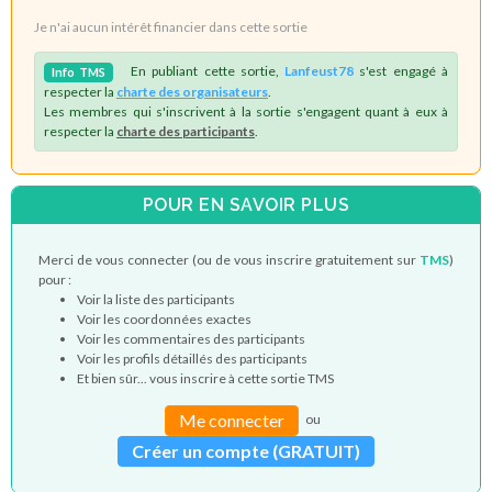
Je n'ai aucun intérêt financier dans cette sortie
En publiant cette sortie,
Lanfeust78
s'est engagé à
Info
TMS
respecter la
charte des organisateurs
.
Les membres qui s'inscrivent à la sortie s'engagent quant à eux à
respecter la
charte des participants
.
POUR EN SAVOIR PLUS
Merci de vous connecter (ou de vous inscrire gratuitement sur
TMS
)
pour :
Voir la liste des participants
Voir les coordonnées exactes
Voir les commentaires des participants
Voir les profils détaillés des participants
Et bien sûr... vous inscrire à cette sortie TMS
Me connecter
ou
Créer un compte (GRATUIT)