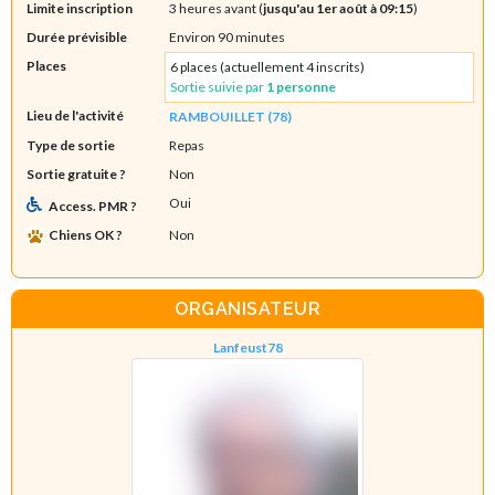
Limite inscription
3 heures avant (
jusqu'au 1er août à 09:15
)
Durée prévisible
Environ 90 minutes
Places
6 places (actuellement 4 inscrits)
Sortie suivie par
1 personne
Lieu de l'activité
RAMBOUILLET (78)
Type de sortie
Repas
Sortie gratuite ?
Non
Oui
Access. PMR ?
Chiens OK ?
Non
ORGANISATEUR
Lanfeust78