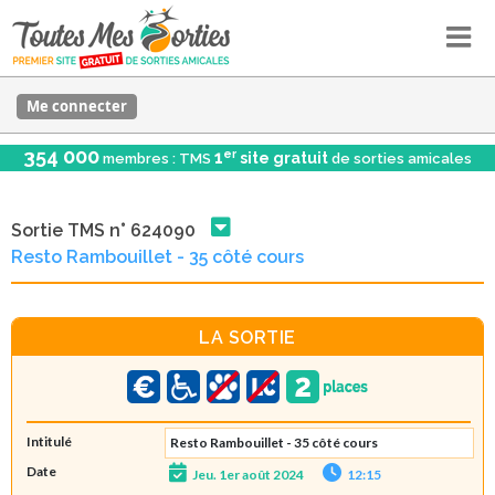
Me connecter
354 000
er
1
site gratuit
membres : TMS
de sorties amicales
Sortie TMS n° 624090
Resto Rambouillet - 35 côté cours
LA SORTIE
Intitulé
Resto Rambouillet - 35 côté cours
Date
Jeu. 1er août 2024
12:15