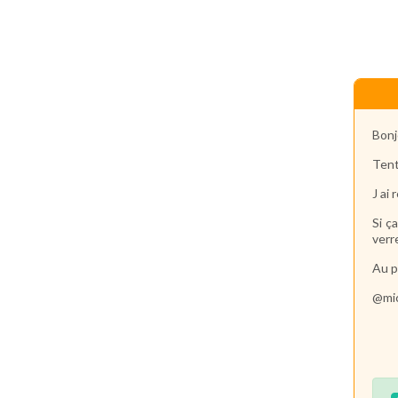
Bonj
Tent
J ai
Si ç
verr
Au p
@mi