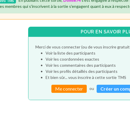
En publiant cette sortie,
Domie74
s'est engagée à respecter 
Info
TMS
es membres qui s'inscrivent à la sortie s'engagent quant à eux à respect
POUR EN SAVOIR PL
Merci de vous connecter (ou de vous inscrire gratu
Voir la liste des participants
Voir les coordonnées exactes
Voir les commentaires des participants
Voir les profils détaillés des participants
Et bien sûr... vous inscrire à cette sortie TMS
ou
Me connecter
Créer un com