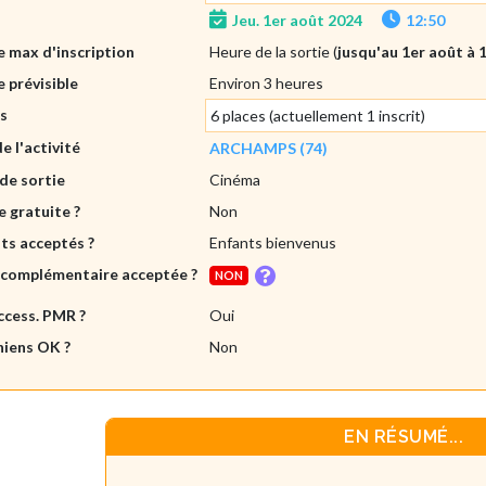
Jeu. 1er août 2024
12:50
 max d'inscription
Heure de la sortie (
jusqu'au 1er août à 
 prévisible
Environ 3 heures
es
6 places (actuellement 1 inscrit)
de l'activité
ARCHAMPS (74)
de sortie
Cinéma
e gratuite ?
Non
ts acceptés ?
Enfants bienvenus
 complémentaire acceptée ?
NON
ccess. PMR ?
Oui
hiens OK ?
Non
EN RÉSUMÉ...