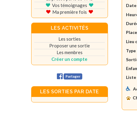
Vos témoignages
Date
Ma première fois
Heure
Durée
LES ACTIVITÉS
Plac
Les sorties
Lieu 
Proposer une sortie
Type 
Les membres
Créer un compte
Sorti
Enfan
Partager
Liste
A
LES SORTIES PAR DATE
C