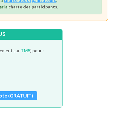
la
charte des organisateurs
.
er la
charte des participants
.
US
itement sur
TMS
) pour :
pte (GRATUIT)