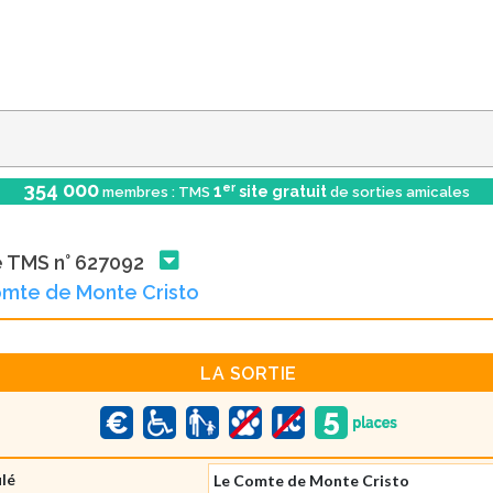
354 000
er
1
site gratuit
membres : TMS
de sorties amicales
e TMS n° 627092
mte de Monte Cristo
LA SORTIE
ulé
Le Comte de Monte Cristo